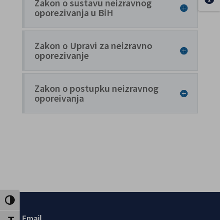
Zakon o sustavu neizravnog
oporezivanja u BiH
Zakon o Upravi za neizravno
oporezivanje
Zakon o postupku neizravnog
oporeivanja
Uključi / isključi visoki kontrast
Email