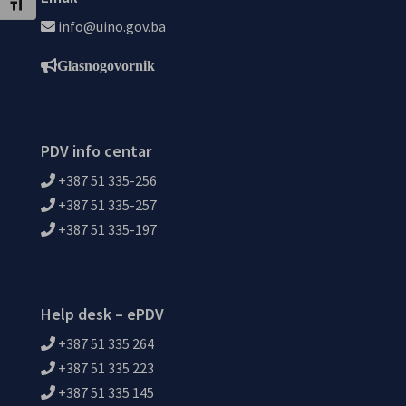
Uključi / isključi veličinu fonta
info@uino.gov.ba
Glasnogovornik
PDV info centar
+387 51 335-256
+387 51 335-257
+387 51 335-197
Help desk – ePDV
+387 51 335 264
+387 51 335 223
+387 51 335 145