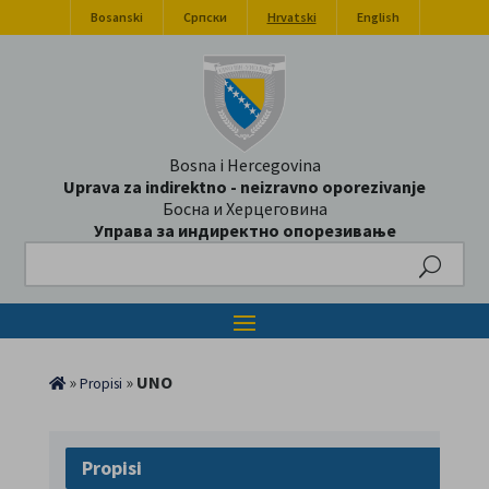
Bosanski
Српски
Hrvatski
English
Bosna i Hercegovina
Uprava za indirektno - neizravno oporezivanje
Босна и Херцеговина
Управа за индиректно опорезивање
Search
»
»
UNO
Propisi
Propisi