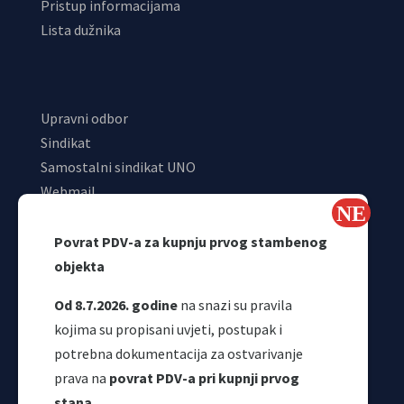
Pristup informacijama
Lista dužnika
Upravni odbor
Sindikat
Samostalni sindikat UNO
Webmail
Odjeljenje za makroekonomsku analizu
Povrat PDV-a za kupnju prvog stambenog
objekta
Od 8.7.2026. godine
na snazi su pravila
kojima su propisani uvjeti, postupak i
potrebna dokumentacija za ostvarivanje
prava na
povrat PDV-a pri kupnji prvog
stana
.