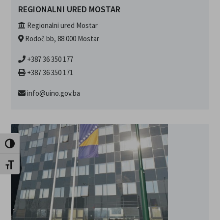
REGIONALNI URED MOSTAR
Regionalni ured Mostar
Rodoč bb, 88 000 Mostar
+387 36 350 177
+387 36 350 171
info@uino.gov.ba
Uključi / isključi visoki kontrast
Uključi / isključi veličinu fonta