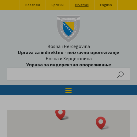
Bosanski
Српски
Hrvatski
English
Bosna i Hercegovina
Uprava za indirektno - neizravno oporezivanje
Босна и Херцеговина
Управа за индиректно опорезивање
Search