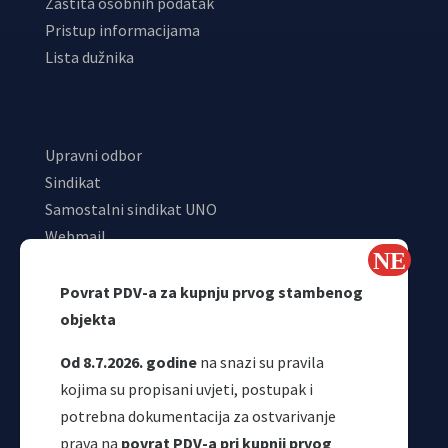
Zaštita osobnih podatak
Pristup informacijama
Lista dužnika
Upravni odbor
Sindikat
Samostalni sindikat UNO
Webmail
Odjeljenje za makroekonomsku analizu
Povrat PDV-a za kupnju prvog stambenog
objekta
Od 8.7.2026. godine
na snazi su pravila
kojima su propisani uvjeti, postupak i
potrebna dokumentacija za ostvarivanje
prava na
povrat PDV-a pri kupnji prvog