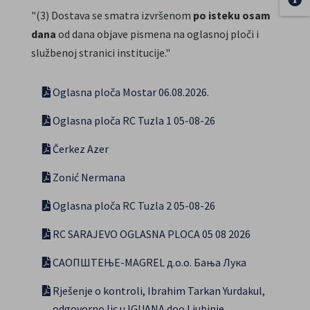
"(3) Dostava se smatra izvršenom
po isteku osam
dana
od dana objave pismena na oglasnoj ploči i
službenoj stranici institucije."
Oglasna ploča Mostar 06.08.2026.
Oglasna ploča RC Tuzla 1 05-08-26
Čerkez Azer
Zonić Nermana
Oglasna ploča RC Tuzla 2 05-08-26
RC SARAJEVO OGLASNA PLOCA 05 08 2026
САОПШТЕЊЕ-MAGREL д.о.о. Бања Лука
Rješenje o kontroli, Ibrahim Tarkan Yurdakul,
odgovorno lic u IGUANA doo Ljubinje