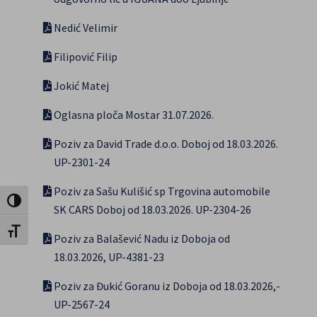
Nedić Velimir
Filipović Filip
Jokić Matej
Oglasna ploča Mostar 31.07.2026.
Poziv za David Trade d.o.o. Doboj od 18.03.2026.
UP-2301-24
Poziv za Sašu Kulišić sp Trgovina automobile
Uključi / isključi visoki kontrast
SK CARS Doboj od 18.03.2026. UP-2304-26
Uključi / isključi veličinu fonta
Poziv za Balašević Nadu iz Doboja od
18.03.2026, UP-4381-23
Poziv za Đukić Goranu iz Doboja od 18.03.2026,-
UP-2567-24