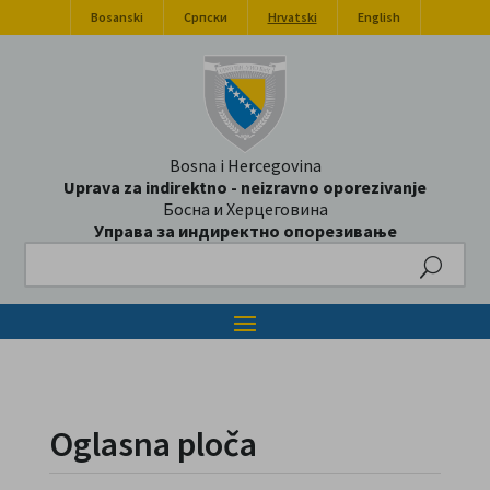
Bosanski
Српски
Hrvatski
English
Bosna i Hercegovina
Uprava za indirektno - neizravno oporezivanje
Босна и Херцеговина
Управа за индиректно опорезивање
Search
Oglasna ploča