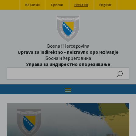
Bosanski
Српски
Hrvatski
English
Bosna i Hercegovina
Uprava za indirektno - neizravno oporezivanje
Босна и Херцеговина
Управа за индиректно опорезивање
Search