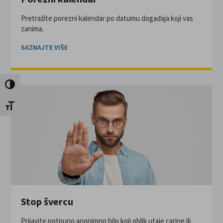
Pretražite porezni kalendar po datumu događaja koji vas
zanima.
SAZNAJTE VIŠE
Uključi / isključi visoki kontrast
Uključi / isključi veličinu fonta
Stop švercu
Prijavite potpuno anonimno bilo koji oblik utaje carine ili