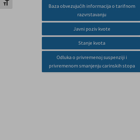
Uključi / isključi veličinu fonta
Baza obvezujućih informacija o tarifnom
razvrstavanju
Javni poziv kvote
Stanje kvota
Odluka o privremenoj suspenziji i
privremenom smanjenju carinskih stopa