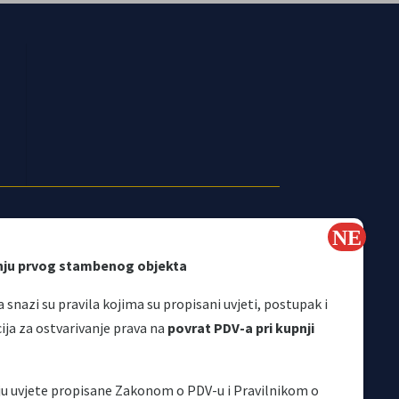
nju prvog stambenog objekta
 snazi su pravila kojima su propisani uvjeti, postupak i
a za ostvarivanje prava na
povrat PDV-a pri kupnji
Korisni linkovi
aju uvjete propisane Zakonom o PDV-u i Pravilnikom o