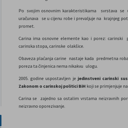
Po svojim osnovnim karakteristikama svrstava se u 
uračunava se u cijenu robe i prevaljuje na krajnjeg p
promet.
Carina ima osnovne elemente kao i porez: carinski pov
carinska stopa, carinske olakšice.
Obaveza plaćanja carine nastaje kada predmetna roba p
poreza ta činjenica nema nikakvu ulogu.
2005. godine uspostavljen je
jedinstveni carinski su
Zakonom o carinskoj politici BiH
koji se primjenjuje na c
Carina se zajedno sa ostalim vrstama neizravnih por
neizravno oporezivanje.