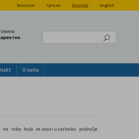
Bosanski
Српски
Hrvatski
English
говина
Search
директно
ntakt
O nama
 na robu koja se uvozi u carinsko područje