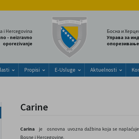
a i Hercegovina
Босна и Херце
tno - neizravno
Управа за ин
oporezivanje
опорезивање
lasti
Propisi
E-Usluge
Aktuelnosti
Ko
Carine
Carina
je osnovna uvozna dažbina koja se naplaćuje
Bosne i Hercegovine.