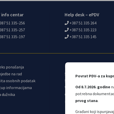
 info centar
Help desk – ePDV
387 51 335-256
+387 51 335 264
387 51 335-257
+387 51 335 223
387 51 335-197
+387 51 335 145
eks ponašanja
Upravni odbor
jedbe na rad
Sindikat
Povrat PDV-a za kup
ita osobnih podatak
Samostalni sindikat UNO
Od 8.7.2026. godine
na
tup informacijama
Webmail
potrebna dokumentacij
a dužnika
Odjeljenje za
prvog stana
.
makroekonomsku analizu
Građani koji ispunjav