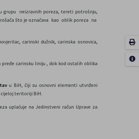
grupu neizravnih poreza, tereti potrošnju,
otrošača što je označava kao oblik poreza na
jerilac, carinski dužnik, carinska osnovica,
ređe carinsku liniju , dok kod ostalih oblika
stav
u BiH, čiji su osnovni elementi utvrđeni
ijeloj teritoriji BiH.
eza uplaćuje na Jedinstveni račun Uprave za