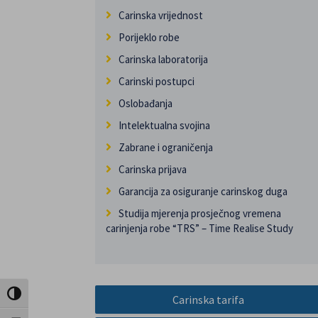
Carinska vrijednost
Porijeklo robe
Carinska laboratorija
Carinski postupci
Oslobađanja
Intelektualna svojina
Zabrane i ograničenja
Carinska prijava
Garancija za osiguranje carinskog duga
Studija mjerenja prosječnog vremena
carinjenja robe “TRS” – Time Realise Study
Uključi / isključi visoki kontrast
Carinska tarifa