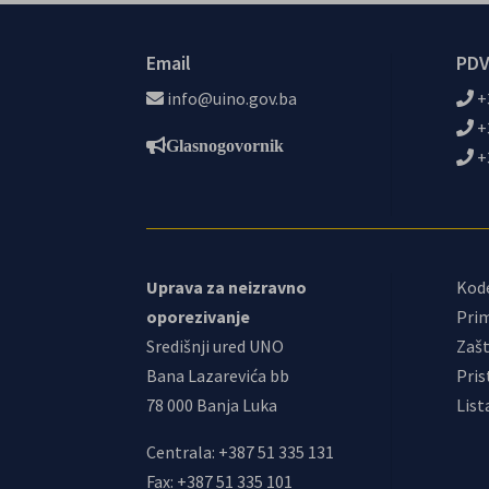
Email
PDV
info@uino.gov.ba
+
+
Glasnogovornik
+
Uprava za neizravno
Kod
oporezivanje
Prim
Središnji ured UNO
Zašt
Bana Lazarevića bb
Pris
78 000 Banja Luka
List
Centrala: +387 51 335 131
Fax: +387 51 335 101