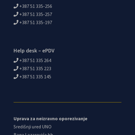
+387 51 335-256
+387 51 335-257
+387 51 335-197
Help desk – ePDV
+387 51 335 264
+387 51 335 223
+387 51 335 145
Uprava za neizravno oporezivanje
Središnji ured UNO
Bana Lazarevića bb