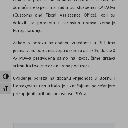
domaćim ekspertima radili su službenici CAFAO-a
(Customs and Fiscal Assistance Office), koji su
dolazili iz poreznih i carinskih uprava zemalja
Europske unije.
Zakon o porezu na dodanu vrijednost u BiH ima
jedinstvenu poreznu stopu u iznosu od 17 %, dok je 0
% PDV-a predviđena samo na izvoz, čime država
stimulira izvozno orjentirana poduzeća.
Uključi / isključi visoki kontrast
Uvođenje poreza na dodanu vrijednost u Bosnu i
Hercegevinu rezultiralo je i značajnim povećanjem
Uključi / isključi veličinu fonta
prikupljenih prihoda po osnovu PDV-a.