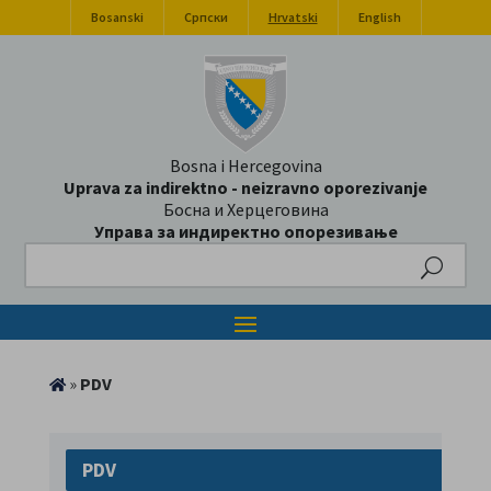
Bosanski
Српски
Hrvatski
English
Bosna i Hercegovina
Uprava za indirektno - neizravno oporezivanje
Босна и Херцеговина
Управа за индиректно опорезивање
Search
»
PDV
PDV