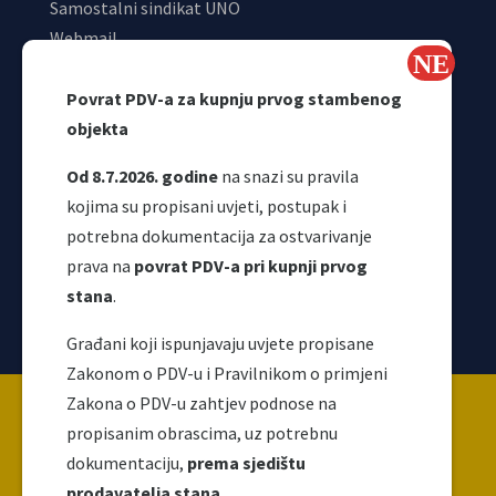
Samostalni sindikat UNO
Webmail
Odjeljenje za makroekonomsku analizu
Povrat PDV-a za kupnju prvog stambenog
objekta
Od 8.7.2026. godine
na snazi su pravila
kojima su propisani uvjeti, postupak i
potrebna dokumentacija za ostvarivanje
prava na
povrat PDV-a pri kupnji prvog
stana
.
Korisni linkovi
Građani koji ispunjavaju uvjete propisane
Zakonom o PDV-u i Pravilnikom o primjeni
Copyright ©2026 Uprava za indirektno / neizravno
Zakona o PDV-u zahtjev podnose na
oporezivanje BiH
propisanim obrascima, uz potrebnu
dokumentaciju,
prema sjedištu
prodavatelja stana
.