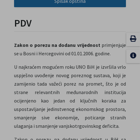
Spisak opština
PDV
Zakon o porezu na dodanu vrijednost
primjenjuje
se u Bosni i Hercegovini od 01.01.2006. godine.
U najkraćem mogućem roku UNO BiH je izvršila vrlo
uspješno uvođenje novog poreznog sustava, koji je
zamijenio tada važeći porez na promet, što je od
strane relevantnih međunarodnih institucija
ocijenjeno kao jedan od ključnih koraka za
uspostavljanje jedinstvenog ekonomskog prostora,
smanjenje sive ekonomije, poticanje stranih
ulaganja i smanjenje vanjskotrgovinskog deficita.
Zakon o porezu na dodanu vrijednost u BiH sa