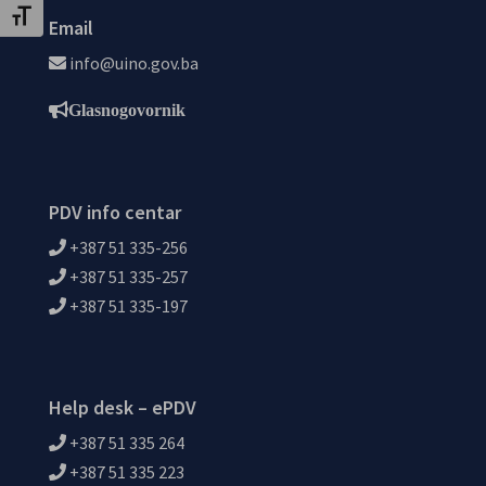
Uključi / isključi veličinu fonta
Email
info@uino.gov.ba
Glasnogovornik
PDV info centar
+387 51 335-256
+387 51 335-257
+387 51 335-197
Help desk – ePDV
+387 51 335 264
+387 51 335 223