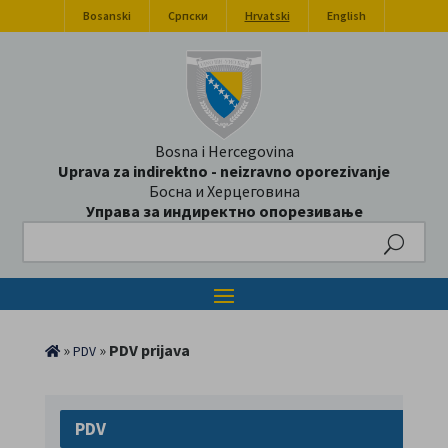
Bosanski
Српски
Hrvatski
English
Bosna i Hercegovina
Uprava za indirektno - neizravno oporezivanje
Босна и Херцеговина
Управа за индиректно опорезивање
Search
»
»
PDV prijava
PDV
PDV