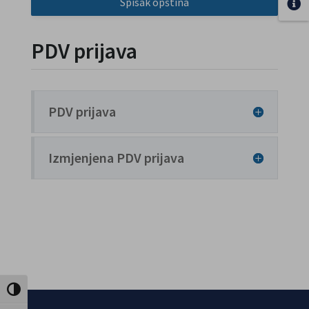
Spisak opština
PDV prijava
PDV prijava
Izmjenjena PDV prijava
Uključi / isključi visoki kontrast