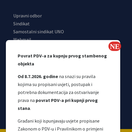
Upravni odbor
Sindikat
Samostalni sindikat UNO
Webmail
Odjeljenje za makroekonomsku analizu
Povrat PDV-a za kupnju prvog stambenog
objekta
Od 8.7.2026. godine
na snazi su pravila
kojima su propisani uvjeti, postupak i
potrebna dokumentacija za ostvarivanje
prava na
povrat PDV-a pri kupnji prvog
stana
.
Korisni linkovi
Građani koji ispunjavaju uvjete propisane
Zakonom o PDV-u i Pravilnikom o primjeni