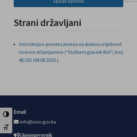
Spisak opština
Strani državljani
Instrukcija o povratu poreza na dodanu vrijednost
stranim državljanima (“Službeni glasnik BiH”, broj
48/25) (08.08.2025.)
Email
Uključi / isključi visoki kontrast
info@uino.gov.ba
Uključi / isključi veličinu fonta
Glasnogovornik