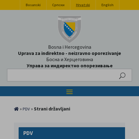
Bosanski
Српски
Hrvatski
English
Bosna i Hercegovina
Uprava za indirektno - neizravno oporezivanje
Босна и Херцеговина
Управа за индиректно опорезивање
Search
»
»
Strani državljani
PDV
PDV