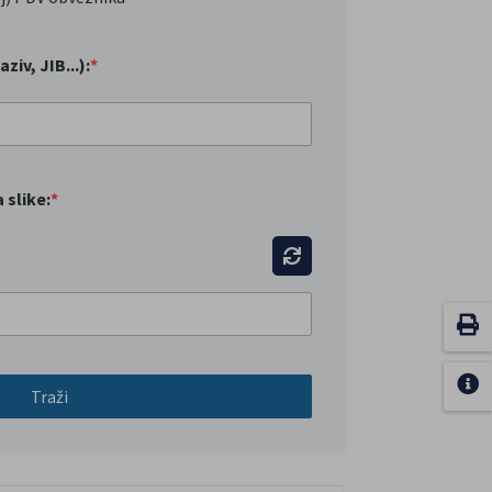
iv, JIB...):
*
 slike:
*
Traži