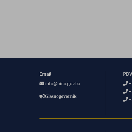
Email
PDV
info@uino.gov.ba
+
+
Glasnogovornik
+