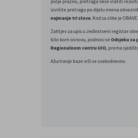
polje prazno, pretraga neće vratiti rezult
izvršite pretragu po dijelu imena obveznik
najmanje tri slova
. Kod sa slike je OBAV
Zahtjev za upis u Jedinstveni registar ob
bilo kom osnovu, podnosi se
Odsjeku za 
Regionalnom centru UIO
, prema sjedišt
Ažuriranje baze vrši se svakodnevno.