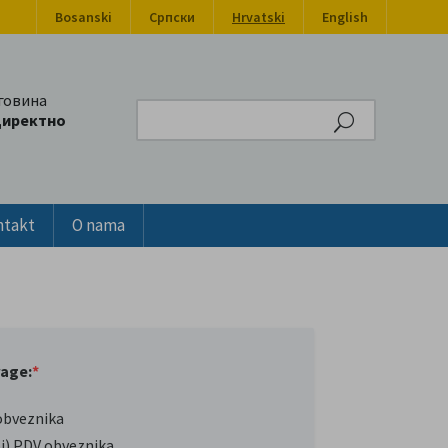
Bosanski
Српски
Hrvatski
English
говина
Search
директно
ntakt
O nama
rage:
*
obveznika
oj) PDV obveznika