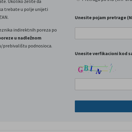
ate. Ukoliko želite da
a trebate u polje unijeti
EZAN.
Unesite pojam pretrage (Naz
veznika indirektnih poreza po
poreze u nadležnom
u/prebivalištu podnosioca.
Unesite verfikacioni kod sa