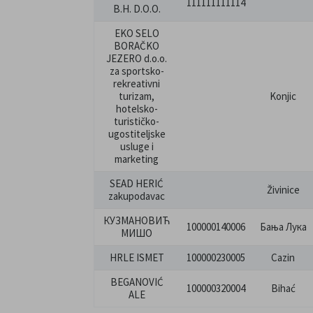
111111111114
B.H. D.O.O.
EKO SELO
BORAČKO
JEZERO d.o.o.
za sportsko-
rekreativni
turizam,
Konjic
hotelsko-
turističko-
ugostiteljske
usluge i
marketing
SEAD HERIĆ
Živinice
zakupodavac
КУЗМАНОВИЋ
100000140006
Бања Лука
МИШО
HRLE ISMET
100000230005
Cazin
BEGANOVIĆ
100000320004
Bihać
ALE