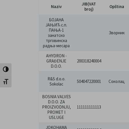
JIB(VAT
Naziv
Opština
broj)
БОЈАНА
ЈАЊИЋ с.п.
ПАЊА-1
Зворник
занатско
трговинска
радња-месара
AHYDRON -
GRAĐENJE
200318240004
D.O.O.
Uključi / isključi visoki kontrast
R&S d.o.o.
504047220001
Соколац
Uključi / isključi veličinu fonta
Sokolac
BOSNIA VALVES
D.O.O. ZA
PROIZVODNJU,
111111111113
PROMET I
USLUGE
JOKOHAMA