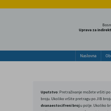
Bosn
Uprava za indirek
Naslovna
Ob
Uputstvo
: Pretraživanje možete vršiti po 
broju. Ukoliko vršite pretragu po JIB broj
dvanaestocifreni broj
u polje. Ukoliko bro