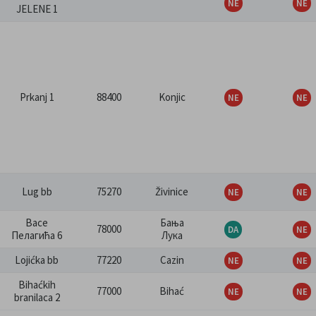
JELENE 1
Prkanj 1
88400
Konjic
Lug bb
75270
Živinice
Васе
Бања
78000
Пелагића 6
Лука
Lojićka bb
77220
Cazin
Bihaćkih
77000
Bihać
branilaca 2