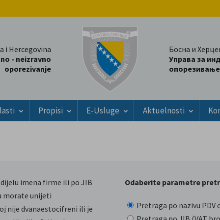
a i Hercegovina
Босна и Херце
tno - neizravno
Управа за ин
oporezivanje
опорезивање
lasti
Propisi
E-Usluge
Aktuelnosti
Ko
dijelu imena firme ili po JIB
Odaberite parametre pret
u morate unijeti
Pretraga po nazivu PDV 
j nije dvanaestocifreni ili je
Pretraga po JIB (VAT br