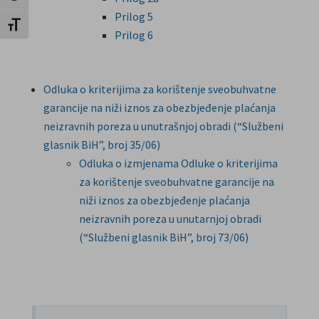
Prilog 5
Uključi / isključi veličinu fonta
Prilog 6
Odluka o kriterijima za korištenje sveobuhvatne
garancije na niži iznos za obezbjeđenje plaćanja
neizravnih poreza u unutrašnjoj obradi (“Službeni
glasnik BiH”, broj 35/06)
Odluka o izmjenama Odluke o kriterijima
za korištenje sveobuhvatne garancije na
niži iznos za obezbjeđenje plaćanja
neizravnih poreza u unutarnjoj obradi
(“Službeni glasnik BiH”, broj 73/06)