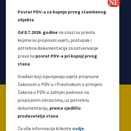
Odjeljenje za makroekonomsku analizu
Povrat PDV-a za kupnju prvog stambenog
objekta
Od 8.7.2026. godine
na snazi su pravila
kojima su propisani uvjeti, postupak i
potrebna dokumentacija za ostvarivanje
prava na
povrat PDV-a pri kupnji prvog
stana
.
Korisni linkovi
Građani koji ispunjavaju uvjete propisane
Zakonom o PDV-u i Pravilnikom o primjeni
Copyright ©2026 Uprava za indirektno / neizravno
Zakona o PDV-u zahtjev podnose na
oporezivanje BiH
propisanim obrascima, uz potrebnu
dokumentaciju,
prema sjedištu
prodavatelja stana
.
Ova web stranica napravljena je i održava se uz
finansijsku podršku Evropske unije. Za njen sadržaj
Za više informacija kliknite
ovdje.