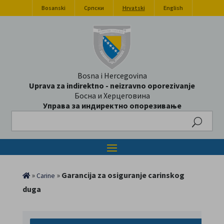
Bosanski
Српски
Hrvatski
English
Bosna i Hercegovina
Uprava za indirektno - neizravno oporezivanje
Босна и Херцеговина
Управа за индиректно опорезивање
Search
»
»
Garancija za osiguranje carinskog
Carine
duga