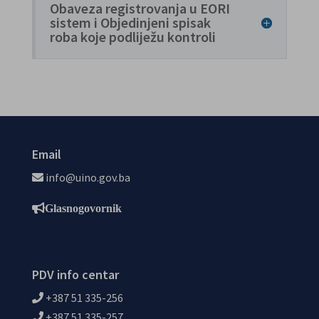
Obaveza registrovanja u EORI
sistem i Objedinjeni spisak
roba koje podliježu kontroli
Email
info@uino.gov.ba
Glasnogovornik
PDV info centar
+387 51 335-256
+387 51 335-257