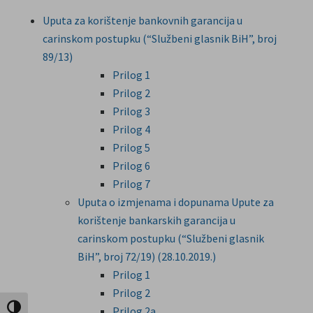
Uputa za korištenje bankovnih garancija u
carinskom postupku (“Službeni glasnik BiH”, broj
89/13)
Prilog 1
Prilog 2
Prilog 3
Prilog 4
Prilog 5
Prilog 6
Prilog 7
Uputa o izmjenama i dopunama Upute za
korištenje bankarskih garancija u
carinskom postupku (“Službeni glasnik
BiH”, broj 72/19) (28.10.2019.)
Prilog 1
Prilog 2
Uključi / isključi visoki kontrast
Prilog 2a