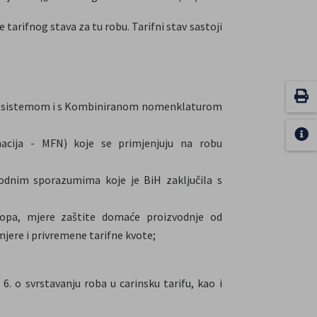
 tarifnog stava za tu robu. Tarifni stav sastoji
im sistemom i s Kombiniranom nomenklaturom
nacija - MFN) koje se primjenjuju na robu
odnim sporazumima koje je BiH zaključila s
topa, mjere zaštite domaće proizvodnje od
ere i privremene tarifne kvote;
 6. o svrstavanju roba u carinsku tarifu, kao i