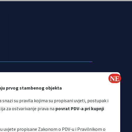
nju prvog stambenog objekta
 snazi su pravila kojima su propisani uvjeti, postupak i
a za ostvarivanje prava na
povrat PDV-a pri kupnji
Korisni linkovi
aju uvjete propisane Zakonom o PDV-u i Pravilnikom o