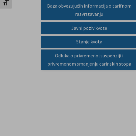
Uključi / isključi veličinu fonta
Baza obvezujućih informacija o tarifnom
razvrstavanju
Javni poziv kvote
Stanje kvota
Odluka o privremenoj suspenziji i
privremenom smanjenju carinskih stopa