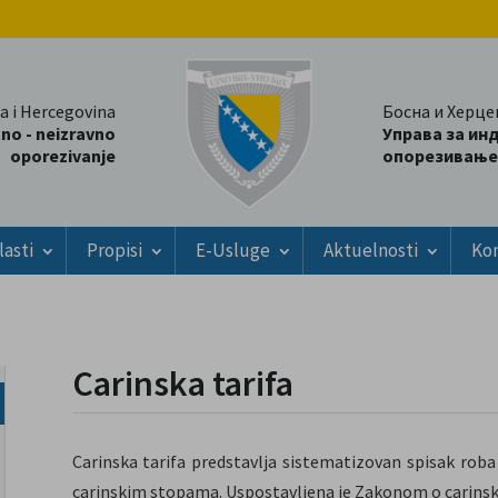
a i Hercegovina
Босна и Херце
tno - neizravno
Управа за ин
oporezivanje
опорезивање
lasti
Propisi
E-Usluge
Aktuelnosti
Ko
Carinska tarifa
Carinska tarifa predstavlja sistematizovan spisak roba
carinskim stopama. Uspostavljena je Zakonom o carinskoj 