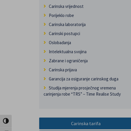
Carinska vrijednost
Porijeklo robe
Carinska laboratorija
Carinski postupci
Oslobađanja
Intelektualna svojina
Zabrane i ograničenja
Carinska prijava
Garancija za osiguranje carinskog duga
Studija mjerenja prosječnog vremena
carinjenja robe “TRS” – Time Realise Study
Uključi / isključi visoki kontrast
Carinska tarifa