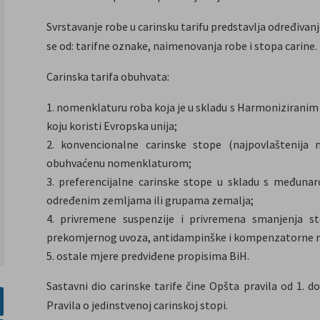
Svrstavanje robe u carinsku tarifu predstavlja određivanje
se od: tarifne oznake, naimenovanja robe i stopa carine.
Carinska tarifa obuhvata:
nomenklaturu roba koja je u skladu s Harmoniziran
koju koristi Evropska unija;
konvencionalne carinske stope (najpovlaštenija 
obuhvaćenu nomenklaturom;
preferencijalne carinske stope u skladu s međunar
određenim zemljama ili grupama zemalja;
privremene suspenzije i privremena smanjenja s
prekomjernog uvoza, antidampinške i kompenzatorne mj
ostale mjere predviđene propisima BiH.
Sastavni dio carinske tarife čine Opšta pravila od 1. do
Pravila o jedinstvenoj carinskoj stopi.