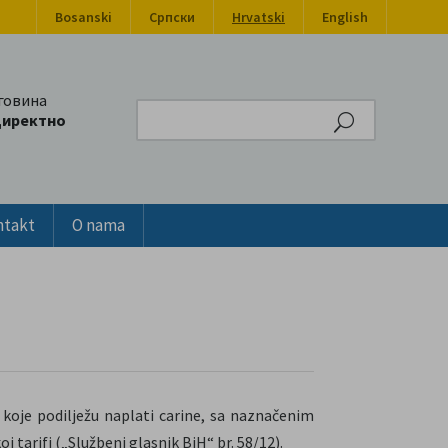
Bosanski
Српски
Hrvatski
English
говина
Search
директно
ntakt
O nama
 koje podilježu naplati carine, sa naznačenim
tarifi („Službeni glasnik BiH“ br. 58/12).