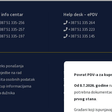
 info centar
Help desk – ePDV
387 51 335-256
+387 51 335 264
387 51 335-257
+387 51 335 223
387 51 335-197
+387 51 335 145
eks ponašanja
Upravni odbor
jedbe na rad
Sindikat
Povrat PDV-a za kup
ita osobnih podatak
Samostalni sindikat UNO
Od 8.7.2026. godine
na
tup informacijama
Webmail
potrebna dokumentacij
a dužnika
Odjeljenje za
prvog stana
.
makroekonomsku analizu
Građani koji ispunjav