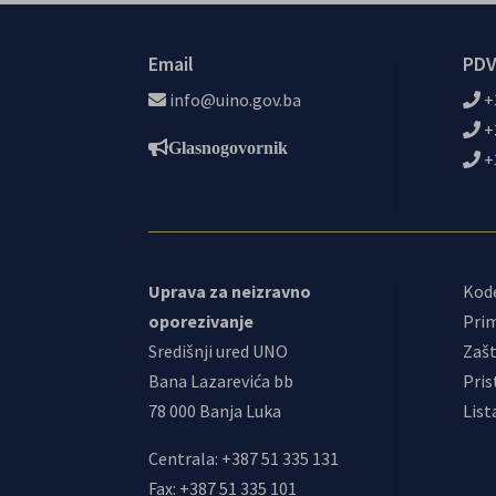
Email
PDV
info@uino.gov.ba
+
+
Glasnogovornik
+
Uprava za neizravno
Kod
oporezivanje
Prim
Središnji ured UNO
Zašt
Bana Lazarevića bb
Pris
78 000 Banja Luka
List
Centrala: +387 51 335 131
Fax: +387 51 335 101