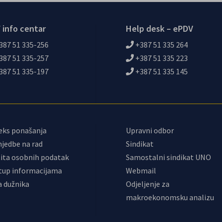
 info centar
Help desk – ePDV
387 51 335-256
+387 51 335 264
387 51 335-257
+387 51 335 223
387 51 335-197
+387 51 335 145
eks ponašanja
Upravni odbor
jedbe na rad
Sindikat
ita osobnih podatak
Samostalni sindikat UNO
tup informacijama
Webmail
a dužnika
Odjeljenje za
makroekonomsku analizu