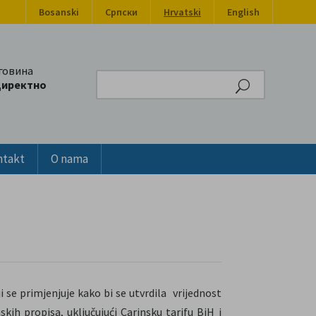
Bosanski
Српски
Hrvatski
English
говина
Search
директно
ntakt
O nama
i se primjenjuje kako bi se utvrdila vrijednost
kih propisa, uključujući Carinsku tarifu BiH i