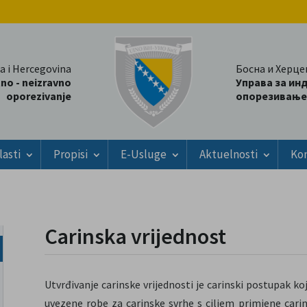
a i Hercegovina
Босна и Херце
tno - neizravno
Управа за ин
oporezivanje
опорезивање
lasti
Propisi
E-Usluge
Aktuelnosti
Ko
Carinska vrijednost
Utvrđivanje carinske vrijednosti je carinski postupak koj
uvezene robe za carinske svrhe s ciljem primjene carins