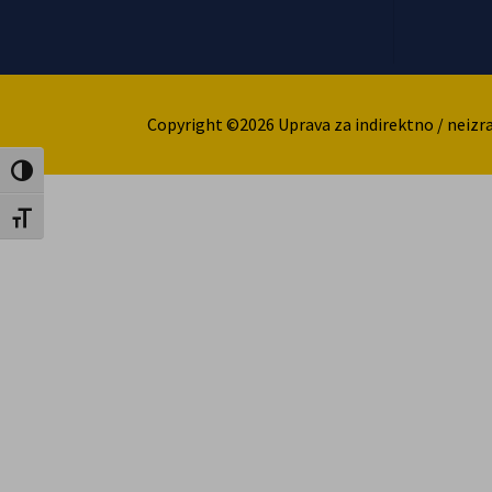
Copyright ©2026 Uprava za indirektno / neizr
Uključi / isključi visoki kontrast
Uključi / isključi veličinu fonta