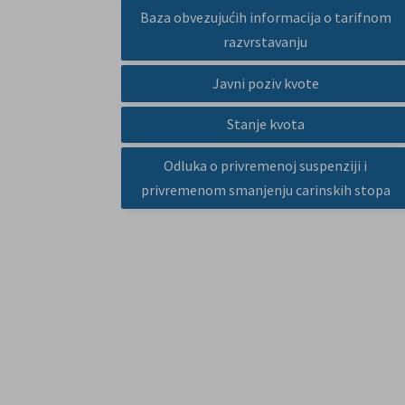
Baza obvezujućih informacija o tarifnom
razvrstavanju
Javni poziv kvote
Stanje kvota
Odluka o privremenoj suspenziji i
privremenom smanjenju carinskih stopa