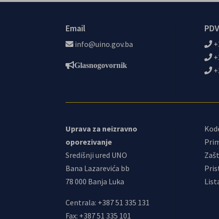
Email
PDV
info@uino.gov.ba
+
+
Glasnogovornik
+
Uprava za neizravno
Kod
oporezivanje
Prim
Središnji ured UNO
Zašt
Bana Lazarevića bb
Pris
78 000 Banja Luka
List
Centrala: +387 51 335 131
Fax: +387 51 335 101