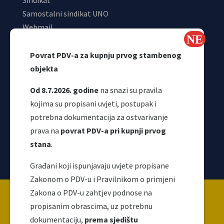
Sindikat
Samostalni sindikat UNO
Webmail
Odjeljenje za makroekonomsku analizu
Povrat PDV-a za kupnju prvog stambenog
objekta
Od 8.7.2026. godine
na snazi su pravila
kojima su propisani uvjeti, postupak i
potrebna dokumentacija za ostvarivanje
prava na
povrat PDV-a pri kupnji prvog
stana
.
Korisni linkovi
Građani koji ispunjavaju uvjete propisane
Zakonom o PDV-u i Pravilnikom o primjeni
Copyright ©2026 Uprava za indirektno / neizravno
Zakona o PDV-u zahtjev podnose na
oporezivanje BiH
propisanim obrascima, uz potrebnu
dokumentaciju,
prema sjedištu