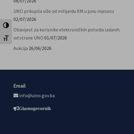
08/07/2026
UNO prikupila više od milijardu KM u junu mjesecu
02/07/2026
Uključi / isključi visoki kontrast
Obavijest za korisnike elektroničkih potvrda izdanih
od strane UNO
01/07/2026
Uključi / isključi veličinu fonta
Aukcija
26/06/2026
Email
info@uino.gov.ba
Glasnogovornik