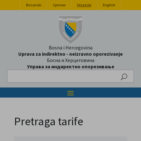
Bosanski
Српски
Hrvatski
English
Bosna i Hercegovina
Uprava za indirektno - neizravno oporezivanje
Босна и Херцеговина
Управа за индиректно опорезивање
Search
Pretraga tarife