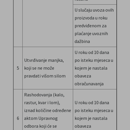
U slučaju uvoza ovih
proizvoda u roku
predviđenom za
plaćanje uvoznih
dažbina
U roku od 10 dana
Utvrđivanje manjka,
po isteku mjeseca u
5
koji se ne može
kojem je nastala
pravdati višom silom
obaveza
obračunavanja
Rashodovanja (kalo,
rastur, kvar i lom),
U roku od 10 dana
iznad količine određene
po isteku mjeseca u
6
aktom Upravnog
kojem je nastala
odbora koji će se
obaveza