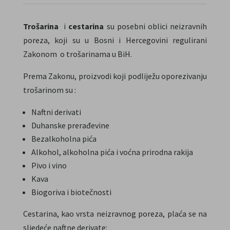
Trošarina
i
cestarina
su posebni oblici neizravnih
poreza, koji su u Bosni i Hercegovini regulirani
Zakonom o trošarinama u BiH.
Prema Zakonu, proizvodi koji podliježu oporezivanju
trošarinom su :
Naftni derivati
Duhanske prerađevine
Bezalkoholna pića
Alkohol, alkoholna pića i voćna prirodna rakija
Pivo i vino
Kava
Biogoriva i biotečnosti
Cestarina, kao vrsta neizravnog poreza, plaća se na
sljedeće naftne derivate: