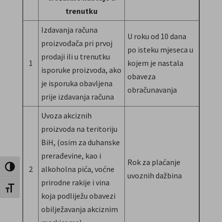
trenutku
Izdavanja računa
U roku od 10 dana
proizvođača pri prvoj
po isteku mjeseca u
prodaji ili u trenutku
1
kojem je nastala
isporuke proizvoda, ako
obaveza
je isporuka obavljena
obračunavanja
prije izdavanja računa
Uvoza akciznih
proizvoda na teritoriju
BiH, (osim za duhanske
prerađevine, kao i
Rok za plaćanje
Uključi / isključi visoki kontrast
2
alkoholna pića, voćne
uvoznih dažbina
prirodne rakije i vina
Uključi / isključi veličinu fonta
koja podliježu obavezi
obilježavanja akciznim