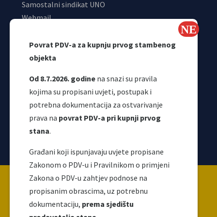
Samostalni sindikat UNO
Webmail
Odjeljenje za makroekonomsku analizu
Povrat PDV-a za kupnju prvog stambenog
objekta
Od 8.7.2026. godine
na snazi su pravila
kojima su propisani uvjeti, postupak i
potrebna dokumentacija za ostvarivanje
prava na
povrat PDV-a pri kupnji prvog
stana
.
Korisni linkovi
Građani koji ispunjavaju uvjete propisane
Zakonom o PDV-u i Pravilnikom o primjeni
Copyright ©2026 Uprava za indirektno / neizravno
Zakona o PDV-u zahtjev podnose na
oporezivanje BiH
propisanim obrascima, uz potrebnu
dokumentaciju,
prema sjedištu