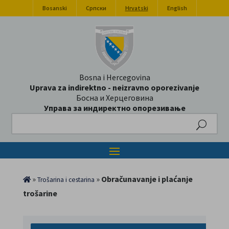
Bosanski
Српски
Hrvatski
English
Bosna i Hercegovina
Uprava za indirektno - neizravno oporezivanje
Босна и Херцеговина
Управа за индиректно опорезивање
Search
»
»
Obračunavanje i plaćanje
Trošarina i cestarina
trošarine