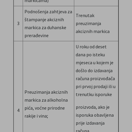
markicama)
Podnošenja zahtjeva za
Trenutak
štampanje akciznih
3
preuzimanja
markica za duhanske
akciznih markica
prerađevine
U roku od deset
dana po isteku
mjeseca u kojem je
došlo do izdavanja
računa proizvođača
pri prvoj prodaji ili u
Preuzimanja akciznih
trenutku isporuke
markica za alkoholna
proizvoda, ako je
pića, voćne prirodne
4
isporuka obavljena
rakije i vina;
prije izdavanja
računa