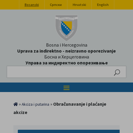
Bosanski
Српски
Hrvatski
English
Bosna i Hercegovina
Uprava za indirektno - neizravno oporezivanje
Босна и Херцеговина
Управа за индиректно опорезивање
Search
»
»
Obračunavanje i plaćanje
Akciza i putarina
akcize