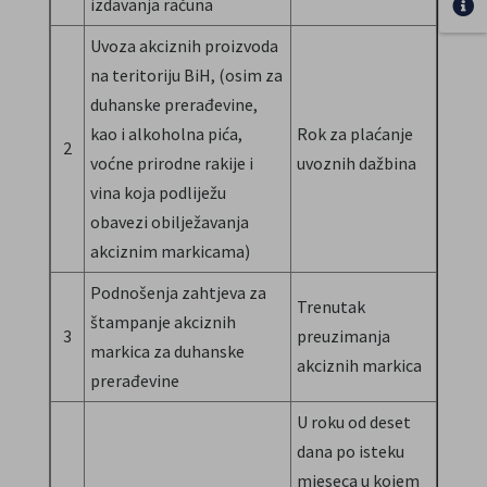
izdavanja računa
Uvoza akciznih proizvoda
na teritoriju BiH, (osim za
duhanske prerađevine,
kao i alkoholna pića,
Rok za plaćanje
2
voćne prirodne rakije i
uvoznih dažbina
vina koja podliježu
obavezi obilježavanja
akciznim markicama)
Podnošenja zahtjeva za
Trenutak
štampanje akciznih
3
preuzimanja
markica za duhanske
akciznih markica
prerađevine
U roku od deset
dana po isteku
mjeseca u kojem