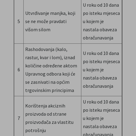
U roku od 10 dana
Utvrđivanje manjka, koji
po isteku mjeseca
5
se ne može pravdati
u kojem je
višom silom
nastala obaveza
obračunavanja
Rashodovanja (kalo,
U roku od 10 dana
rastur, kvar i lom), iznad
po isteku mjeseca
količine određene aktom
6
u kojem je
Upravnog odbora koji će
nastala obaveza
se zasnivati na općim
obračunavanja
trgovinskim principima
U roku od 10 dana
Korištenja akciznih
po isteku mjeseca
proizvoda od strane
7
u kojem je
proizvođača za vlastitu
nastala obaveza
potrošnju
obračunavanja