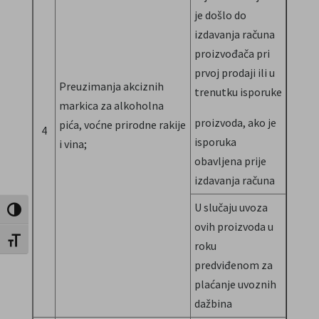
je došlo do
izdavanja računa
proizvođača pri
prvoj prodaji ili u
Preuzimanja akciznih
trenutku isporuke
markica za alkoholna
proizvoda, ako je
pića, voćne prirodne rakije
4
isporuka
i vina;
obavljena prije
izdavanja računa
U slučaju uvoza
Toggle High Contrast
ovih proizvoda u
Toggle Font size
roku
predviđenom za
plaćanje uvoznih
dažbina