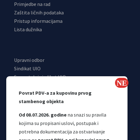
Primjedbe na rad
Zaštita ličnih podataka
Pristup informacijama
Lista dužnika
Upravni odbor
Sindikat UIO
Samostalni sindikat UIO
Webmail
Povrat PDV-a za kupovinu prvog
Odjeljenje za makroekonomsku analizu
stambenog objekta
Od 08.07.2026. godine
na snazi su pravila
kojima su propisani uslovi, postupak i
potrebna dokumentacija za ostvarivanje