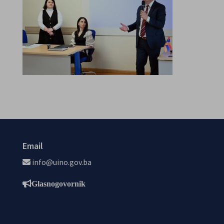
Email
info@uino.gov.ba
Glasnogovornik