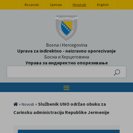
Bosanski
Српски
Hrvatski
English
Bosna i Hercegovina
Uprava za indirektno - neizravno oporezivanje
Босна и Херцеговина
Управа за индиректно опорезивање
Search
»
»
Službenik UNO održao obuku za
Novosti
Carinsku administraciju Republike Jermenije