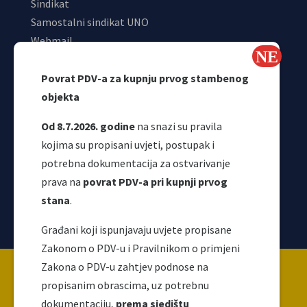
Sindikat
Samostalni sindikat UNO
Webmail
Odjeljenje za makroekonomsku analizu
Povrat PDV-a za kupnju prvog stambenog
objekta
Od 8.7.2026. godine
na snazi su pravila
kojima su propisani uvjeti, postupak i
potrebna dokumentacija za ostvarivanje
prava na
povrat PDV-a pri kupnji prvog
stana
.
Korisni linkovi
Građani koji ispunjavaju uvjete propisane
Zakonom o PDV-u i Pravilnikom o primjeni
Copyright ©2026 Uprava za indirektno / neizravno
Zakona o PDV-u zahtjev podnose na
oporezivanje BiH
propisanim obrascima, uz potrebnu
dokumentaciju,
prema sjedištu