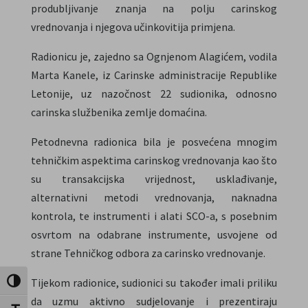
produbljivanje znanja na polju carinskog
vrednovanja i njegova učinkovitija primjena.
Radionicu je, zajedno sa Ognjenom Alagićem, vodila
Marta Kanele, iz Carinske administracije Republike
Letonije, uz nazočnost 22 sudionika, odnosno
carinska službenika zemlje domaćina.
Petodnevna radionica bila je posvećena mnogim
tehničkim aspektima carinskog vrednovanja kao što
su transakcijska vrijednost, usklađivanje,
alternativni metodi vrednovanja, naknadna
kontrola, te instrumenti i alati SCO-a, s posebnim
osvrtom na odabrane instrumente, usvojene od
strane Tehničkog odbora za carinsko vrednovanje.
Tijekom radionice, sudionici su također imali priliku
Uključi / isključi visoki kontrast
da uzmu aktivno sudjelovanje i prezentiraju