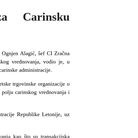
a Carinsku
, Ognjen Alagić, šef CI Zračna
nskog vrednovanja, vodio je, u
carinske administracije.
etske trgovinske organizacije o
a polju carinskog vrednovanja i
racije Republike Letonije, uz
anja kao što su transakcijska