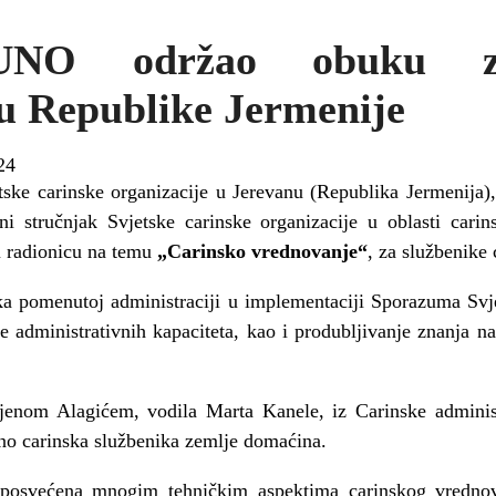
 UNO održao obuku z
ju Republike Jermenije
24
etske carinske organizacije u Jerevanu (Republika Jermenija)
i stručnjak Svjetske carinske organizacije u oblasti cari
u radionicu na temu
„Carinsko vrednovanje“
, za službenike 
ška pomenutoj administraciji u implementaciji Sporazuma Svj
 administrativnih kapaciteta, kao i produbljivanje znanja n
jenom Alagićem, vodila Marta Kanele, iz Carinske administ
no carinska službenika zemlje domaćina.
 posvećena mnogim tehničkim aspektima carinskog vrednov