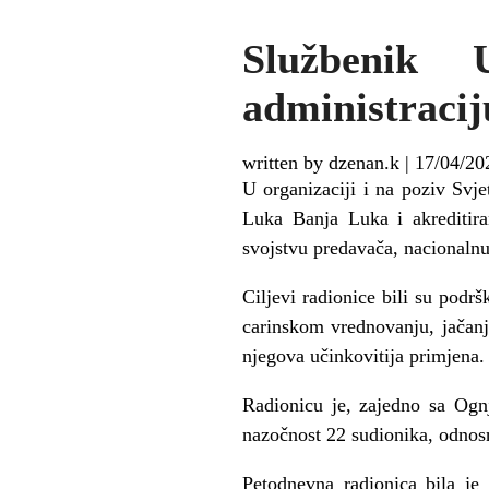
Službenik
administraci
written by dzenan.k
|
17/04/20
U organizaciji i na poziv Svj
Luka Banja Luka i akreditiran
svojstvu predavača, nacionaln
Ciljevi radionice bili su podr
carinskom vrednovanju, jačanje
njegova učinkovitija primjena.
Radionicu je, zajedno sa Ogn
nazočnost 22 sudionika, odnos
Petodnevna radionica bila je