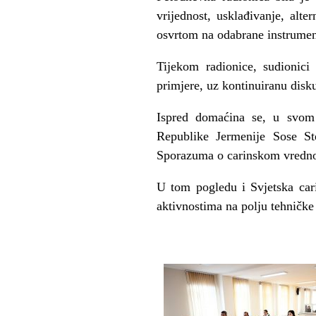
vrijednost, usklađivanje, alt
osvrtom na odabrane instrumen
Tijekom radionice, sudionici
primjere, uz kontinuiranu disk
Ispred domaćina se, u svom 
Republike Jermenije Sose Ste
Sporazuma o carinskom vrednov
U tom pogledu i Svjetska cari
aktivnostima na polju tehničke