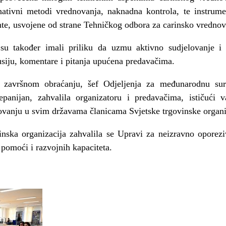
ernativni metodi vrednovanja, naknadna kontrola, te instrum
te, usvojene od strane Tehničkog odbora za carinsko vrednov
 su također imali priliku da uzmu aktivno sudjelovanje i p
usiju, komentare i pitanja upućena predavačima.
završnom obraćanju, šef Odjeljenja za međunarodnu sura
panijan, zahvalila organizatoru i predavačima, ističući 
anju u svim državama članicama Svjetske trgovinske organi
nska organizacija zahvalila se Upravi za neizravno oporezi
 pomoći i razvojnih kapaciteta.