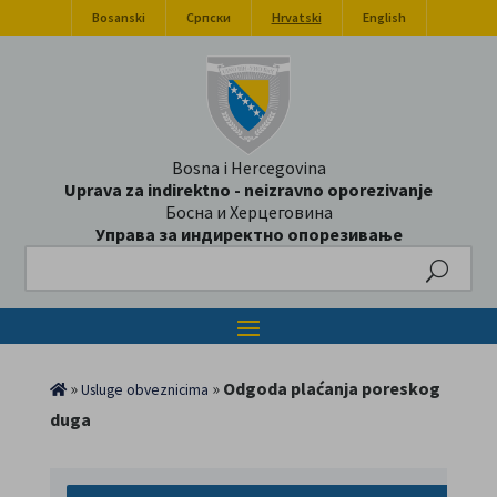
Bosanski
Српски
Hrvatski
English
Bosna i Hercegovina
Uprava za indirektno - neizravno oporezivanje
Босна и Херцеговина
Управа за индиректно опорезивање
Search
»
»
Odgoda plaćanja poreskog
Usluge obveznicima
duga