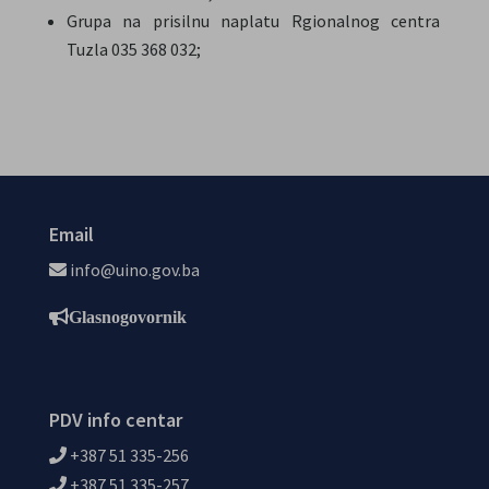
Grupa na prisilnu naplatu Rgionalnog centra
Tuzla 035 368 032;
Email
info@uino.gov.ba
Glasnogovornik
PDV info centar
+387 51 335-256
+387 51 335-257