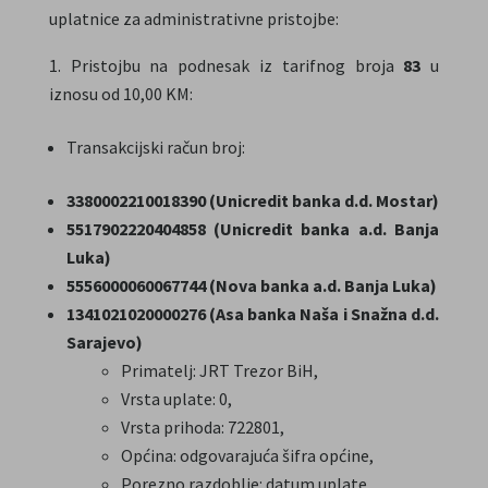
uplatnice za administrativne pristojbe:
Pristojbu na podnesak iz tarifnog broja
83
u
iznosu od 10,00 KM:
Transakcijski račun broj:
3380002210018390 (Unicredit banka d.d. Mostar)
5517902220404858 (Unicredit banka a.d. Banja
Luka)
5556000060067744 (Nova banka a.d. Banja Luka)
1341021020000276 (Asa banka Naša i Snažna d.d.
Sarajevo)
Primatelj: JRT Trezor BiH,
Vrsta uplate: 0,
Vrsta prihoda: 722801,
Općina: odgovarajuća šifra općine,
Porezno razdoblje: datum uplate,