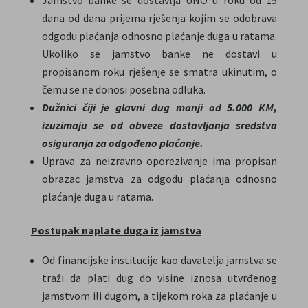
Jamstvo banke se dostavlja UNO u roku od 15
dana od dana prijema rješenja kojim se odobrava
odgodu plaćanja odnosno plaćanje duga u ratama.
Ukoliko se jamstvo banke ne dostavi u
propisanom roku rješenje se smatra ukinutim, o
čemu se ne donosi posebna odluka.
Dužnici čiji je glavni dug manji od 5.000 KM,
izuzimaju se od obveze dostavljanja sredstva
osiguranja za odgođeno plaćanje.
Uprava za neizravno oporezivanje ima propisan
obrazac jamstva za odgodu plaćanja odnosno
plaćanje duga u ratama.
Postupak naplate duga iz jamstva
Od financijske institucije kao davatelja jamstva se
traži da plati dug do visine iznosa utvrđenog
jamstvom ili dugom, a tijekom roka za plaćanje u