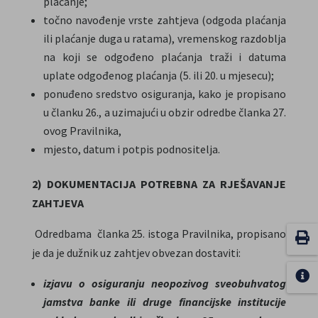
plaćanje;
točno navođenje vrste zahtjeva (odgoda plaćanja
ili plaćanje duga u ratama), vremenskog razdoblja
na koji se odgođeno plaćanja traži i datuma
uplate odgođenog plaćanja (5. ili 20. u mjesecu);
ponuđeno sredstvo osiguranja, kako je propisano
u članku 26., a uzimajući u obzir odredbe članka 27.
ovog Pravilnika,
mjesto, datum i potpis podnositelja.
2) DOKUMENTACIJA POTREBNA ZA RJEŠAVANJE
ZAHTJEVA
Odredbama članka 25. istoga Pravilnika, propisano
je da je dužnik uz zahtjev obvezan dostaviti:
izjavu o osiguranju neopozivog sveobuhvatog
jamstva banke ili druge financijske institucije