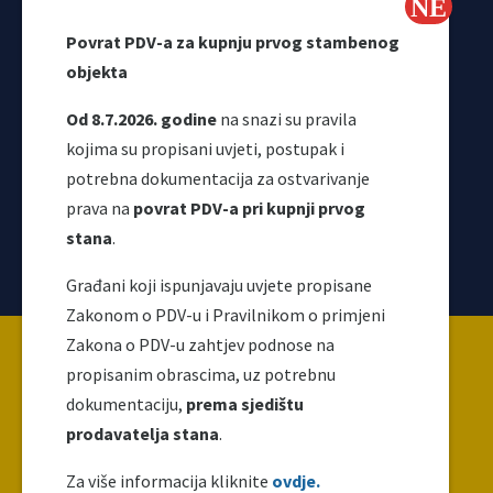
Odjeljenje za makroekonomsku analizu
Povrat PDV-a za kupnju prvog stambenog
objekta
Od 8.7.2026. godine
na snazi su pravila
kojima su propisani uvjeti, postupak i
potrebna dokumentacija za ostvarivanje
prava na
povrat PDV-a pri kupnji prvog
stana
.
Korisni linkovi
Građani koji ispunjavaju uvjete propisane
Zakonom o PDV-u i Pravilnikom o primjeni
Copyright ©2026 Uprava za indirektno / neizravno
Zakona o PDV-u zahtjev podnose na
oporezivanje BiH
propisanim obrascima, uz potrebnu
dokumentaciju,
prema sjedištu
prodavatelja stana
.
Ova web stranica napravljena je i održava se uz
finansijsku podršku Evropske unije. Za njen sadržaj
Za više informacija kliknite
ovdje.