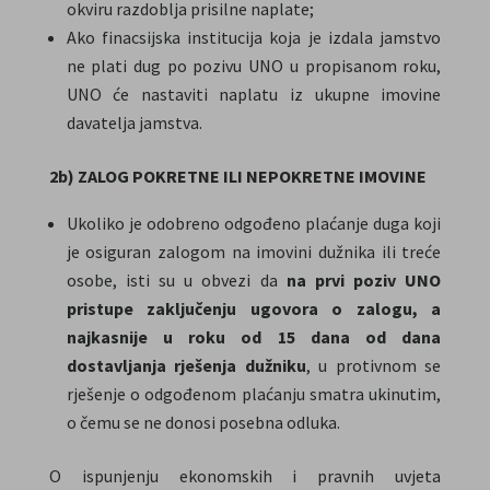
okviru razdoblja prisilne naplate;
Ako finacsijska institucija koja je izdala jamstvo
ne plati dug po pozivu UNO u propisanom roku,
UNO će nastaviti naplatu iz ukupne imovine
davatelja jamstva.
2b) ZALOG POKRETNE ILI NEPOKRETNE IMOVINE
Ukoliko je odobreno odgođeno plaćanje duga koji
je osiguran zalogom na imovini dužnika ili treće
osobe, isti su u obvezi da
na prvi poziv UNO
pristupe zaključenju ugovora o zalogu, a
najkasnije u roku od 15 dana od dana
dostavljanja rješenja dužniku
, u protivnom se
rješenje o odgođenom plaćanju smatra ukinutim,
o čemu se ne donosi posebna odluka.
O ispunjenju ekonomskih i pravnih uvjeta