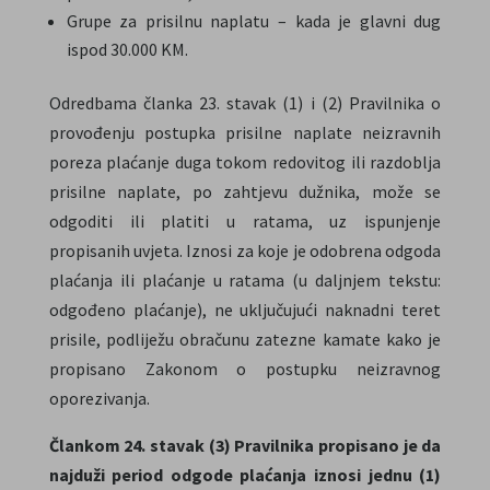
Grupe za prisilnu naplatu – kada je glavni dug
ispod 30.000 KM.
Odredbama članka 23. stavak (1) i (2) Pravilnika o
provođenju postupka prisilne naplate neizravnih
poreza plaćanje duga tokom redovitog ili razdoblja
prisilne naplate, po zahtjevu dužnika, može se
odgoditi ili platiti u ratama, uz ispunjenje
propisanih uvjeta. Iznosi za koje je odobrena odgoda
plaćanja ili plaćanje u ratama (u daljnjem tekstu:
odgođeno plaćanje), ne uključujući naknadni teret
prisile, podliježu obračunu zatezne kamate kako je
propisano Zakonom o postupku neizravnog
oporezivanja.
Člankom 24. stavak (3)
Pravilnika
propisano je da
najduži period odgode plaćanja iznosi jednu (1)