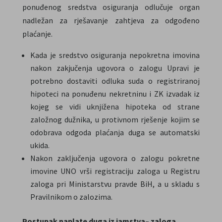
ponuđenog sredstva osiguranja odlučuje organ
nadležan za rješavanje zahtjeva za odgođeno
plaćanje.
Kada je sredstvo osiguranja nepokretna imovina
nakon zakjučenja ugovora o zalogu Upravi je
potrebno dostaviti odluka suda o registriranoj
hipoteci na ponuđenu nekretninu i ZK izvadak iz
kojeg se vidi uknjižena hipoteka od strane
založnog dužnika, u protivnom rješenje kojim se
odobrava odgoda plaćanja duga se automatski
ukida.
Nakon zaključenja ugovora o zalogu pokretne
imovine UNO vrši registraciju zaloga u Registru
zaloga pri Ministarstvu pravde BiH, a u skladu s
Pravilnikom o zalozima.
Postupak naplate duga iz jamstva– zaloga