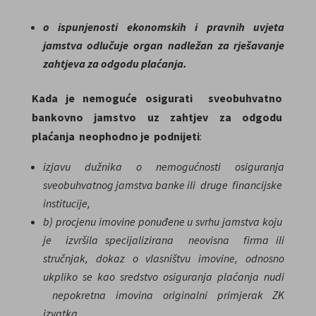
o ispunjenosti ekonomskih i pravnih uvjeta
jamstva odlučuje organ nadležan za rješavanje
zahtjeva za odgodu plaćanja.
Kada je nemoguće osigurati sveobuhvatno
bankovno jamstvo uz zahtjev za odgodu
plaćanja
neophodno je
podnijeti
:
izjavu dužnika o
nemogućnosti
osiguranja
sveobuhvatnog jamstva
banke
ili druge financijske
institucije,
b)
procjenu imovine ponuđene u svrhu
jamstva
koju
je izvršila specijalizirana neovisna firma ili
stručnjak
, dokaz o vlasništvu imovine
, odnosno
ukpliko se kao sredstvo osiguranja plaćanja nudi
nepokretna imovina originalni primjerak ZK
izvatka,