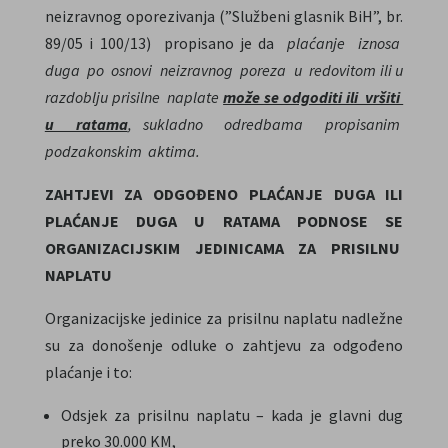
neizravnog oporezivanja (”Službeni glasnik BiH”, br.
89/05 i 100/13) propisano je da
plaćanje iznosa
duga po osnovi neizravnog poreza u redovitom ili u
razdoblju prisilne naplate
može se odgoditi ili vršiti
u ratama
, sukladno odredbama propisanim
podzakonskim aktima.
ZAHTJEVI ZA ODGOĐENO PLAĆANJE DUGA ILI
PLAĆANJE DUGA U RATAMA PODNOSE SE
ORGANIZACIJSKIM JEDINICAMA ZA PRISILNU
NAPLATU
Organizacijske jedinice za prisilnu naplatu nadležne
su za donošenje odluke o zahtjevu za odgođeno
plaćanje i to:
Odsjek za prisilnu naplatu – kada je glavni dug
preko 30.000 KM,