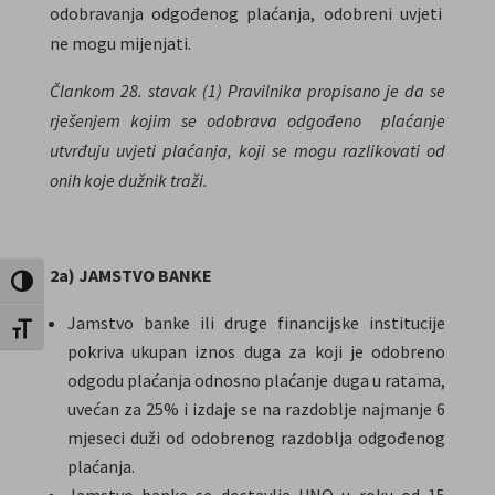
odobravanja odgođenog plaćanja, odobreni uvjeti
ne mogu mijenjati.
Člankom 28. stavak (1)
Pravilnika propisano je da se
rješenjem kojim se odobrava
odgođeno plaćanje
utvrđuju uvjeti plaćanja, koji se mogu razlikovati od
onih koje dužnik traži.
2a) JAMSTVO BANKE
Uključi / isključi visoki kontrast
Jamstvo banke ili druge financijske institucije
Uključi / isključi veličinu fonta
pokriva ukupan iznos duga za koji je odobreno
odgodu plaćanja odnosno plaćanje duga u ratama,
uvećan za 25% i izdaje se na razdoblje najmanje 6
mjeseci duži od odobrenog razdoblja odgođenog
plaćanja.