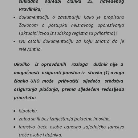
sukladno odredbi članka 25. navedenog
Pravilnika
;
dokumentaciju o zastupanju kako je propisano
Zakonom o postupku neizravnog oporezivanja
(
aktualni izvod iz sudskog registra sa prilozima
) i
svu ostalu dokumentaciju za koju smatra da je
relevantna.
Ukoliko iz opravdanih razloga dužnik nije u
mogućnosti osigurati jamstvo iz stavka (1) ovoga
članka UNO može prihvatiti
sljedeća sredstva
osiguranja plaćanja, prema sljedećem redosljedu
prioriteta:
hipoteku,
zalog sa ili bez izmještanja pokretne imovine,
jamstvo treće osobe odnosno zajedničko jamstvo
treće osobe i dužnika
,