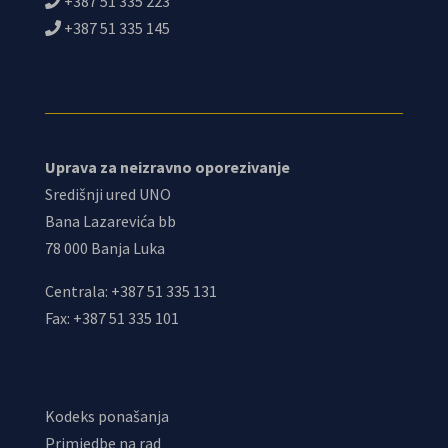
+387 51 335 223
+387 51 335 145
Uprava za neizravno oporezivanje
Središnji ured UNO
Bana Lazarevića bb
78 000 Banja Luka
Centrala: +387 51 335 131
Fax: +387 51 335 101
Kodeks ponašanja
Primjedbe na rad