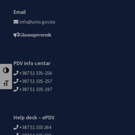
Email
info@uino.gov.ba
Glasnogovornik
PDV info centar
Uključi / isključi visoki kontrast
+387 51 335-256
+387 51 335-257
Uključi / isključi veličinu fonta
+387 51 335-197
Help desk – ePDV
+387 51 335 264