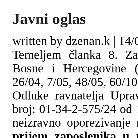
Javni oglas
written by dzenan.k
|
14/
Temeljem članka 8. Za
Bosne i Hercegovine (
26/04, 7/05, 48/05, 60/10
Odluke ravnatelja Upra
broj: 01-34-2-575/24 od 
neizravno oporezivanje 
prijem zaposlenika u