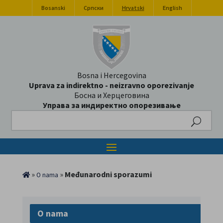
Bosanski
Српски
Hrvatski
English
Bosna i Hercegovina
Uprava za indirektno - neizravno oporezivanje
Босна и Херцеговина
Управа за индиректно опорезивање
Search
»
»
Međunarodni sporazumi
O nama
O nama