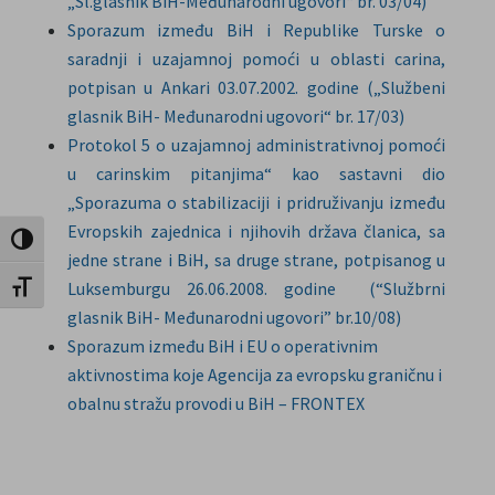
„Sl.glasnik BiH-Međunarodni ugovori“ br. 03/04)
Sporazum između BiH i Republike Turske o
saradnji i uzajamnoj pomoći u oblasti carina,
potpisan u Ankari 03.07.2002. godine („Službeni
glasnik BiH- Međunarodni ugovori“ br. 17/03)
Protokol 5 o uzajamnoj administrativnoj pomoći
u carinskim pitanjima“ kao sastavni dio
„Sporazuma o stabilizaciji i pridruživanju između
Evropskih zajednica i njihovih država članica, sa
Uključi / isključi visoki kontrast
jedne strane i BiH, sa druge strane, potpisanog u
Luksemburgu 26.06.2008. godine (“Službrni
Uključi / isključi veličinu fonta
glasnik BiH- Međunarodni ugovori” br.10/08)
Sporazum između BiH i EU o operativnim
aktivnostima koje Agencija za evropsku graničnu i
obalnu stražu provodi u BiH – FRONTEX