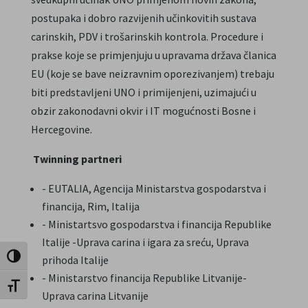
postupaka i dobro razvijenih učinkovitih sustava
carinskih, PDV i trošarinskih kontrola. Procedure i
prakse koje se primjenjuju u upravama država članica
EU (koje se bave neizravnim oporezivanjem) trebaju
biti predstavljeni UNO i primijenjeni, uzimajući u
obzir zakonodavni okvir i IT mogućnosti Bosne i
Hercegovine.
Twinning partneri
- EUTALIA, Agencija Ministarstva gospodarstva i
financija, Rim, Italija
- Ministartsvo gospodarstva i financija Republike
Italije -Uprava carina i igara za sreću, Uprava
Uključi / isključi visoki kontrast
prihoda Italije
- Ministarstvo financija Republike Litvanije-
Uključi / isključi veličinu fonta
Uprava carina Litvanije