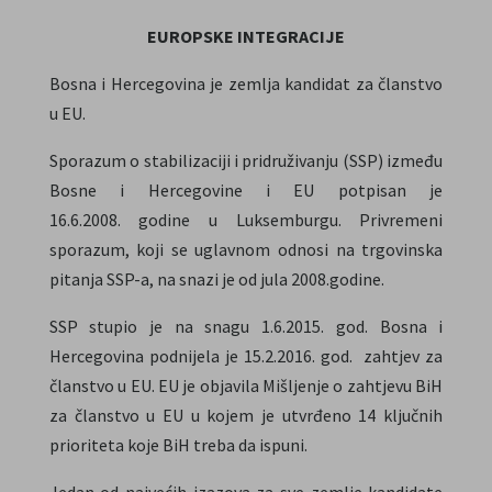
EUROPSKE INTEGRACIJE
Bosna i Hercegovina je zemlja kandidat za članstvo
u EU.
Sporazum o stabilizaciji i pridruživanju (SSP) između
Bosne i Hercegovine i EU potpisan je
16.6.2008. godine u Luksemburgu. Privremeni
sporazum, koji se uglavnom odnosi na trgovinska
pitanja SSP-a, na snazi je od jula 2008.godine.
SSP stupio je na snagu 1.6.2015. god. Bosna i
Hercegovina podnijela je 15.2.2016. god. zahtjev za
članstvo u EU. EU je objavila Mišljenje o zahtjevu BiH
za članstvo u EU u kojem je utvrđeno 14 ključnih
prioriteta koje BiH treba da ispuni.
Jedan od najvećih izazova za sve zemlje kandidate