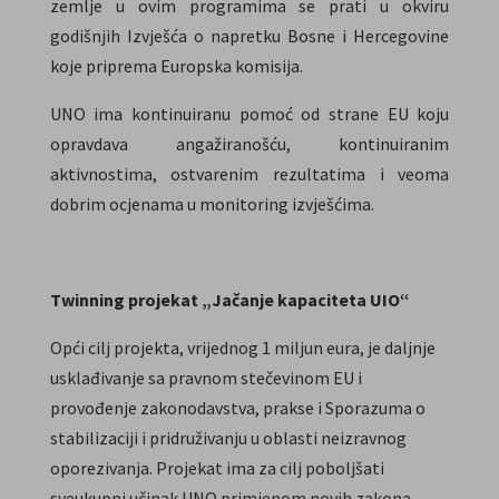
zemlje u ovim programima se prati u okviru
godišnjih Izvješća o napretku Bosne i Hercegovine
koje priprema Europska komisija.
UNO ima kontinuiranu pomoć od strane EU koju
opravdava angažiranošću, kontinuiranim
aktivnostima, ostvarenim rezultatima i veoma
dobrim ocjenama u monitoring izvješćima.
Twinning projekat „Jačanje kapaciteta UIO“
Opći cilj projekta, vrijednog 1 miljun eura, je daljnje
usklađivanje sa pravnom stečevinom EU i
provođenje zakonodavstva, prakse i Sporazuma o
stabilizaciji i pridruživanju u oblasti neizravnog
oporezivanja. Projekat ima za cilj poboljšati
sveukupni učinak UNO primjenom novih zakona,