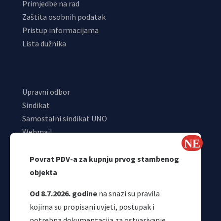
Primjedbe na rad
Zaštita osobnih podatak
Pristup informacijama
Lista dužnika
Upravni odbor
Sindikat
Samostalni sindikat UNO
Webmail
Odjeljenje za makroekonomsku analizu
Povrat PDV-a za kupnju prvog stambenog
objekta
Od 8.7.2026. godine
na snazi su pravila
kojima su propisani uvjeti, postupak i
potrebna dokumentacija za ostvarivanje