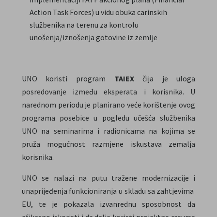
Action Task Forces) u vidu obuka carinskih
službenika na terenu za kontrolu
unošenja/iznošenja gotovine iz zemlje
UNO koristi program
TAIEX
čija je uloga
posredovanje između eksperata i korisnika. U
narednom periodu je planirano veće korištenje ovog
programa posebice u pogledu učešća službenika
UNO na seminarima i radionicama na kojima se
pruža mogućnost razmjene iskustava zemalja
korisnika.
UNO se nalazi na putu tražene modernizacije i
unaprijeđenja funkcioniranja u skladu sa zahtjevima
EU, te je pokazala izvanrednu sposobnost da
efikasno iskoristi i da dalje koristi projektne resurse