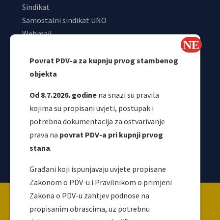
Sindikat
Samostalni sindikat UNO
Webmail
Odjeljenje za makroekonomsku analizu
Povrat PDV-a za kupnju prvog stambenog
objekta
Od 8.7.2026. godine
na snazi su pravila
kojima su propisani uvjeti, postupak i
potrebna dokumentacija za ostvarivanje
prava na
povrat PDV-a pri kupnji prvog
stana
.
Korisni linkovi
Građani koji ispunjavaju uvjete propisane
Zakonom o PDV-u i Pravilnikom o primjeni
Copyright ©2026 Uprava za indirektno / neizravno
Zakona o PDV-u zahtjev podnose na
oporezivanje BiH
propisanim obrascima, uz potrebnu