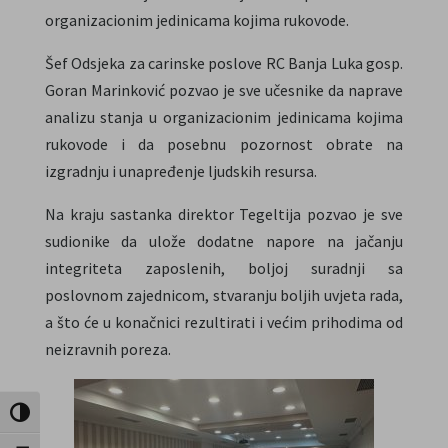
organizacionim jedinicama kojima rukovode.
Šef Odsjeka za carinske poslove RC Banja Luka gosp.
Goran Marinković pozvao je sve učesnike da naprave
analizu stanja u organizacionim jedinicama kojima
rukovode i da posebnu pozornost obrate na
izgradnju i unapređenje ljudskih resursa.
Na kraju sastanka direktor Tegeltija pozvao je sve
sudionike da ulože dodatne napore na jačanju
integriteta zaposlenih, boljoj suradnji sa
poslovnom zajednicom, stvaranju boljih uvjeta rada,
a što će u konačnici rezultirati i većim prihodima od
neizravnih poreza.
Uključi / isključi visoki kontrast