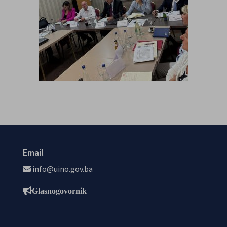
Email
info@uino.gov.ba
Glasnogovornik