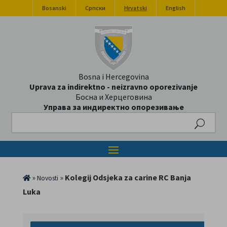
Bosanski
Српски
Hrvatski
English
Bosna i Hercegovina
Uprava za indirektno - neizravno oporezivanje
Босна и Херцеговина
Управа за индиректно опорезивање
Search
»
»
Kolegij Odsjeka za carine RC Banja
Novosti
Luka