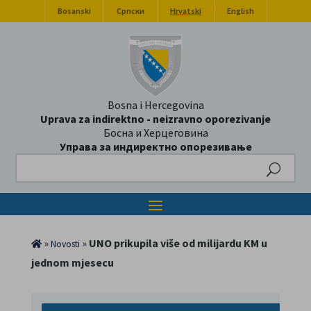
Bosanski
Српски
Hrvatski
English
Bosna i Hercegovina
Uprava za indirektno - neizravno oporezivanje
Босна и Херцеговина
Управа за индиректно опорезивање
Search
»
»
UNO prikupila više od milijardu KM u
Novosti
jednom mjesecu