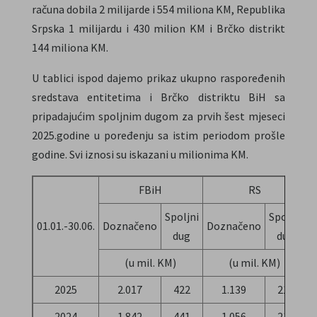
računa dobila 2 milijarde i 554 miliona KM, Republika
Srpska 1 milijardu i 430 milion KM i Brčko distrikt
144 miliona KM.
U tablici ispod dajemo prikaz ukupno raspoređenih
sredstava entitetima i Brčko distriktu BiH sa
pripadajućim spoljnim dugom za prvih šest mjeseci
2025.godine u poređenju sa istim periodom prošle
godine. Svi iznosi su iskazani u milionima KM.
FBiH
RS
Spoljni
Spoljni
01.01.-30.06.
Doznačeno
Doznačeno
D
dug
dug
(u mil. KM)
(u mil. KM)
2025
2.017
422
1.139
215
2024
1.842
441
1.056
212