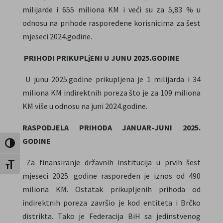
milijarde i 655 miliona KM i veći su za 5,83 % u
odnosu na prihode raspoređene korisnicima za šest
mjeseci 2024.godine.
PRIHODI PRIKUPLjENI U JUNU 2025.GODINE
U junu 2025.godine prikupljena je 1 milijarda i 34
miliona KM indirektnih poreza što je za 109 miliona
KM više u odnosu na juni 2024.godine.
RASPODJELA PRIHODA JANUAR-JUNI 2025.
GODINE
Uključi / isključi visoki kontrast
Za finansiranje državnih institucija u prvih šest
Uključi / isključi veličinu fonta
mjeseci 2025. godine raspoređen je iznos od 490
miliona KM. Ostatak prikupljenih prihoda od
indirektnih poreza završio je kod entiteta i Brčko
distrikta. Tako je Federacija BiH sa jedinstvenog