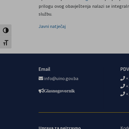
prilogu ovog obavještenja nalazi se integral
službu.
Javni natječaj
Uključi / isključi visoki kontrast
Uključi / isključi veličinu fonta
Email
PDV
info@uino.gov.ba
+
+
Glasnogovornik
+
Uprava za neizravno
Kod