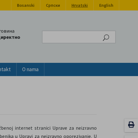
Bosanski
Српски
Hrvatski
English
говина
Search
директно
ntakt
O nama
žbenoj internet stranici Uprave za neizravno
benika u Upravi za neizravno oporezivanje. U