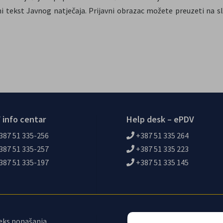
ni tekst Javnog natječaja. Prijavni obrazac možete preuzeti na sl
 info centar
Help desk – ePDV
387 51 335-256
+387 51 335 264
387 51 335-257
+387 51 335 223
387 51 335-197
+387 51 335 145
eks ponašanja
Upravni odbor