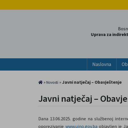
Bosn
Uprava za indirek
Naslovna
Ob
»
»
Javni natječaj – Obavještenje
Novosti
Javni natječaj – Obavj
Dana 13.06.2025. godine na službenoj intern
oporezivanje
www.uino.gov.ba
objavljen je J