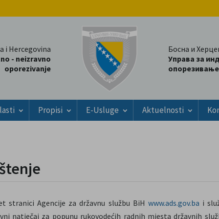
a i Hercegovina
Босна и Херце
tno - neizravno
Управа за ин
oporezivanje
опорезивање
lasti
Propisi
E-Usluge
Aktuelnosti
Ko
eštenje
et stranici Agencije za državnu službu BiH
www.ads.gov.ba
i slu
avni natječaj za popunu rukovodećih radnih mjesta državnih služ