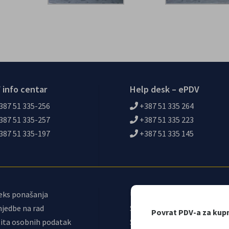
 info centar
Help desk – ePDV
387 51 335-256
+387 51 335 264
387 51 335-257
+387 51 335 223
387 51 335-197
+387 51 335 145
eks ponašanja
Upravni odbor
jedbe na rad
Sindikat
Povrat PDV-a za kup
ita osobnih podatak
Samostalni sindikat UNO