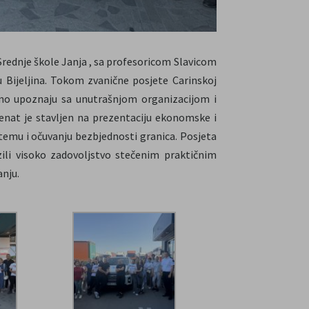
Srednje škole Janja , sa profesoricom Slavicom
u Bijeljina. Tokom zvanične posjete Carinskoj
aljno upoznaju sa unutrašnjom organizacijom i
enat je stavljen na prezentaciju ekonomske i
stemu i očuvanju bezbjednosti granica. Posjeta
azili visoko zadovoljstvo stečenim praktičnim
anju.