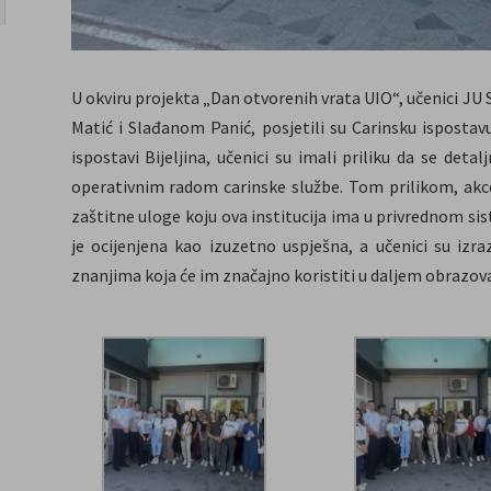
U okviru projekta „Dan otvorenih vrata UIO“, učenici JU 
Matić i Slađanom Panić, posjetili su Carinsku ispostav
ispostavi Bijeljina, učenici su imali priliku da se det
operativnim radom carinske službe. Tom prilikom, akc
zaštitne uloge koju ova institucija ima u privrednom si
je ocijenjena kao izuzetno uspješna, a učenici su izr
znanjima koja će im značajno koristiti u daljem obrazov