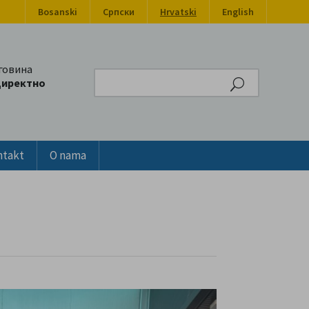
Bosanski
Српски
Hrvatski
English
говина
Search
директно
ntakt
O nama