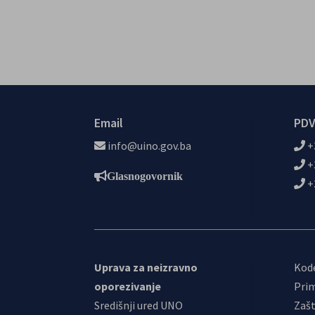
Email
PDV
info@uino.gov.ba
+
+
Glasnogovornik
+
Uprava za neizravno
Kod
oporezivanje
Prim
Središnji ured UNO
Zašt