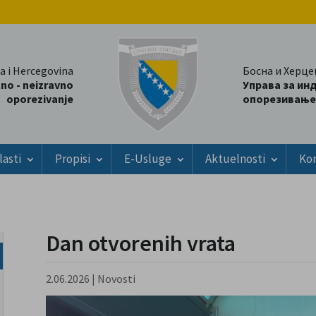
a i Hercegovina
Босна и Херце
tno - neizravno
Управа за ин
oporezivanje
опорезивање
lasti
Propisi
E-Usluge
Aktuelnosti
Ko
Dan otvorenih vrata
2.06.2026
|
Novosti