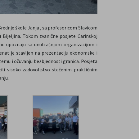
Srednje škole Janja , sa profesoricom Slavicom
u Bijeljina. Tokom zvanične posjete Carinskoj
aljno upoznaju sa unutrašnjom organizacijom i
enat je stavljen na prezentaciju ekonomske i
stemu i očuvanju bezbjednosti granica. Posjeta
azili visoko zadovoljstvo stečenim praktičnim
anju.