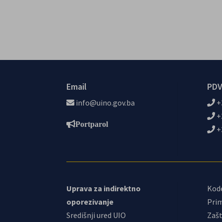
Email
PDV
info@uino.gov.ba
+
+
Portparol
+
Uprava za indirektno
Kod
oporezivanje
Prim
Središnji ured UIO
Zašt