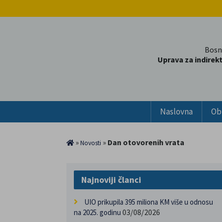
Bosn
Uprava za indirek
Naslovna
Ob
»
»
Dan otovorenih vrata
Novosti
Najnoviji članci
UIO prikupila 395 miliona KM više u odnosu
03/08/2026
na 2025. godinu