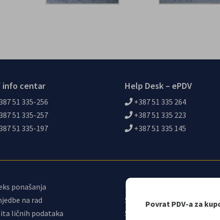
 info centar
Help Desk – ePDV
387 51 335-256
+387 51 335 264
387 51 335-257
+387 51 335 223
387 51 335-197
+387 51 335 145
eks ponašanja
Upravni odbor
jedbe na rad
Sindikat UIO
Povrat PDV-a za kup
ita ličnih podataka
Samostalni sindikat UIO