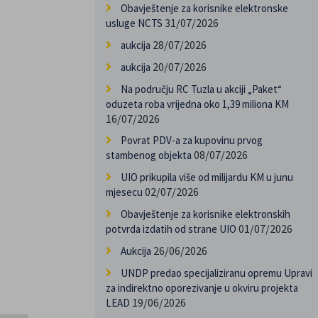
Obavještenje za korisnike elektronske
31/07/2026
usluge NCTS
28/07/2026
aukcija
20/07/2026
aukcija
Na području RC Tuzla u akciji „Paket“
oduzeta roba vrijedna oko 1,39 miliona KM
16/07/2026
Povrat PDV-a za kupovinu prvog
08/07/2026
stambenog objekta
UIO prikupila više od milijardu KM u junu
02/07/2026
mjesecu
Obavještenje za korisnike elektronskih
01/07/2026
potvrda izdatih od strane UIO
26/06/2026
Aukcija
UNDP predao specijaliziranu opremu Upravi
za indirektno oporezivanje u okviru projekta
19/06/2026
LEAD