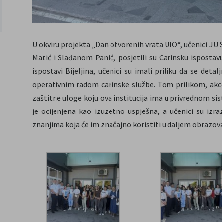
U okviru projekta „Dan otvorenih vrata UIO“, učenici JU 
Matić i Slađanom Panić, posjetili su Carinsku ispostav
ispostavi Bijeljina, učenici su imali priliku da se det
operativnim radom carinske službe. Tom prilikom, akc
zaštitne uloge koju ova institucija ima u privrednom si
je ocijenjena kao izuzetno uspješna, a učenici su izr
znanjima koja će im značajno koristiti u daljem obrazov