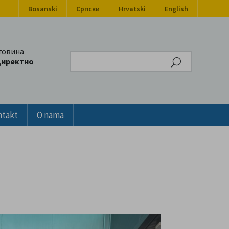
Bosanski
Српски
Hrvatski
English
говина
Search
директно
ntakt
O nama