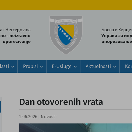
a i Hercegovina
Босна и Херце
tno - neizravno
Управа за ин
oporezivanje
опорезивање
lasti
Propisi
E-Usluge
Aktuelnosti
Ko
Dan otovorenih vrata
2.06.2026
|
Novosti