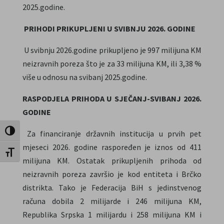
2025.godine.
PRIHODI PRIKUPLJENI U SVIBNJU 2026. GODINE
U svibnju 2026.godine prikupljeno je 997 milijuna KM
neizravnih poreza što je za 33 milijuna KM, ili 3,38 %
više u odnosu na svibanj 2025.godine.
RASPODJELA PRIHODA U SJEČANJ-SVIBANJ 2026.
GODINE
Uključi / isključi visoki kontrast
Za financiranje državnih institucija u prvih pet
mjeseci 2026. godine raspoređen je iznos od 411
Uključi / isključi veličinu fonta
milijuna KM. Ostatak prikupljenih prihoda od
neizravnih poreza završio je kod entiteta i Brčko
distrikta. Tako je Federacija BiH s jedinstvenog
računa dobila 2 milijarde i 246 milijuna KM,
Republika Srpska 1 milijardu i 258 milijuna KM i