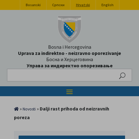
Bosanski
Српски
Hrvatski
English
Bosna i Hercegovina
Uprava za indirektno - neizravno oporezivanje
Босна и Херцеговина
Управа за индиректно опорезивање
Search
»
»
Dalji rast prihoda od neizravnih
Novosti
poreza