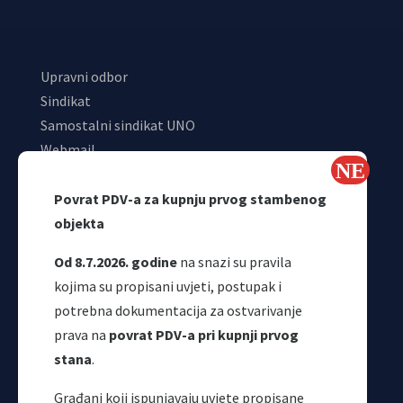
Upravni odbor
Sindikat
Samostalni sindikat UNO
Webmail
Odjeljenje za makroekonomsku analizu
Povrat PDV-a za kupnju prvog stambenog
objekta
Od 8.7.2026. godine
na snazi su pravila
kojima su propisani uvjeti, postupak i
potrebna dokumentacija za ostvarivanje
prava na
povrat PDV-a pri kupnji prvog
stana
.
Korisni linkovi
Građani koji ispunjavaju uvjete propisane