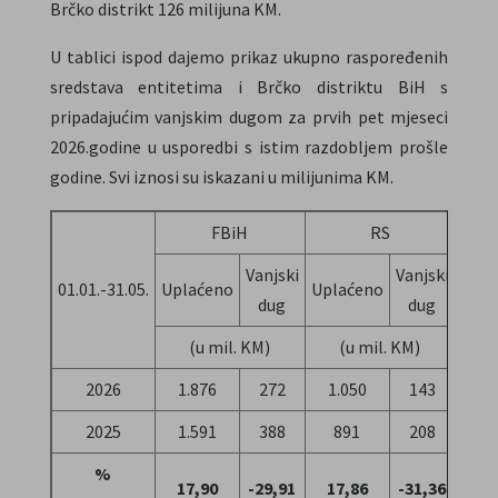
Brčko distrikt 126 milijuna KM.
U tablici ispod dajemo prikaz ukupno raspoređenih
sredstava entitetima i Brčko distriktu BiH s
pripadajućim vanjskim dugom za prvih pet mjeseci
2026.godine u usporedbi s istim razdobljem prošle
godine. Svi iznosi su iskazani u milijunima KM.
FBiH
RS
Vanjski
Vanjski
01.01.-31.05.
Uplaćeno
Uplaćeno
Upla
dug
dug
(u mil. KM)
(u mil. KM)
(
2026
1.876
272
1.050
143
1
2025
1.591
388
891
208
1
%
17,90
-29,91
17,86
-31,36
10