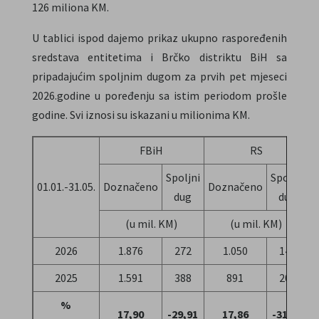
126 miliona KM.
U tablici ispod dajemo prikaz ukupno raspoređenih
sredstava entitetima i Brčko distriktu BiH sa
pripadajućim spoljnim dugom za prvih pet mjeseci
2026.godine u poređenju sa istim periodom prošle
godine. Svi iznosi su iskazani u milionima KM.
FBiH
RS
Spoljni
Spoljni
01.01.-31.05.
Doznačeno
Doznačeno
D
dug
dug
(u mil. KM)
(u mil. KM)
2026
1.876
272
1.050
143
2025
1.591
388
891
208
%
17,90
-29,91
17,86
-31,36