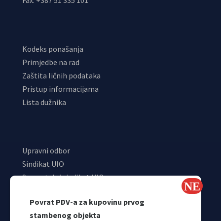
Fax: +387 51 335 101
Kodeks ponašanja
Primjedbe na rad
Zaštita ličnih podataka
Pristup informacijama
Lista dužnika
Upravni odbor
Sindikat UIO
Samostalni sindikat UIO
Webmail
Povrat PDV-a za kupovinu prvog
Odjeljenje za makroekonomsku analizu
stambenog objekta