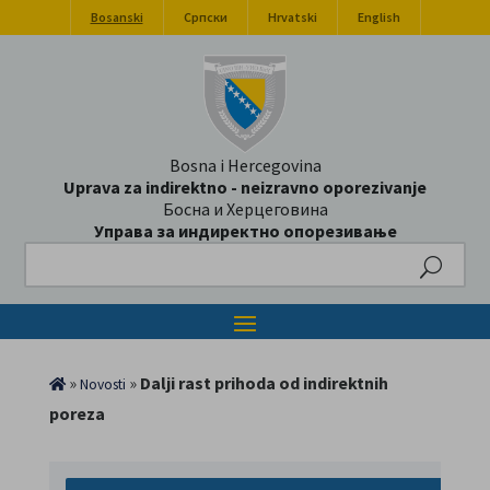
Bosanski
Српски
Hrvatski
English
Bosna i Hercegovina
Uprava za indirektno - neizravno oporezivanje
Босна и Херцеговина
Управа за индиректно опорезивање
Search
»
»
Dalji rast prihoda od indirektnih
Novosti
poreza