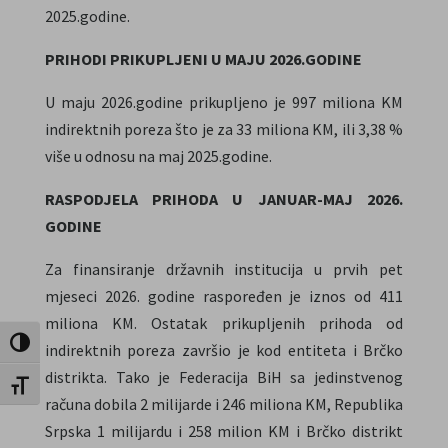
2025.godine.
PRIHODI PRIKUPLJENI U MAJU 2026.GODINE
U maju 2026.godine prikupljeno je 997 miliona KM
indirektnih poreza što je za 33 miliona KM, ili 3,38 %
više u odnosu na maj 2025.godine.
RASPODJELA PRIHODA U JANUAR-MAJ 2026.
GODINE
Za finansiranje državnih institucija u prvih pet
mjeseci 2026. godine raspoređen je iznos od 411
miliona KM. Ostatak prikupljenih prihoda od
Toggle High Contrast
indirektnih poreza završio je kod entiteta i Brčko
distrikta. Tako je Federacija BiH sa jedinstvenog
Toggle Font size
računa dobila 2 milijarde i 246 miliona KM, Republika
Srpska 1 milijardu i 258 milion KM i Brčko distrikt