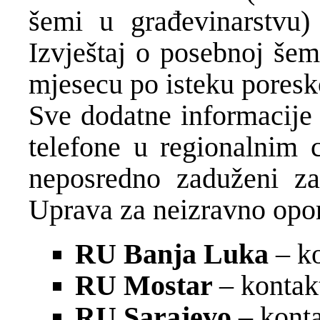
šemi u građevinarstvu)
Izvještaj o posebnoj šem
mjesecu po isteku poresk
Sve dodatne informacije 
telefone u regionalnim 
neposredno zaduženi za
Uprava za neizravno opor
RU Banja Luka
– k
RU Mostar
– kontak
RU Sarajevo
– kont