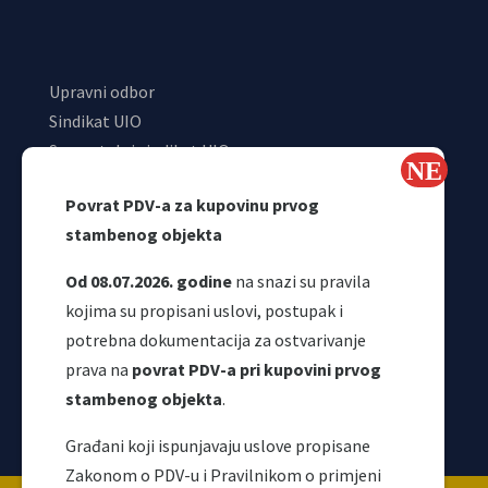
Upravni odbor
Sindikat UIO
Samostalni sindikat UIO
Webmail
Povrat PDV-a za kupovinu prvog
Odjeljenje za makroekonomsku analizu
stambenog objekta
Od 08.07.2026. godine
na snazi su pravila
kojima su propisani uslovi, postupak i
potrebna dokumentacija za ostvarivanje
prava na
povrat PDV-a pri kupovini prvog
stambenog objekta
.
Korisni linkovi
Građani koji ispunjavaju uslove propisane
Zakonom o PDV-u i Pravilnikom o primjeni