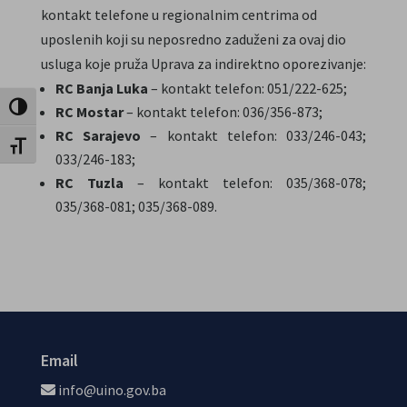
kontakt telefone u regionalnim centrima od
uposlenih koji su neposredno zaduženi za ovaj dio
usluga koje pruža Uprava za indirektno oporezivanje:
RC Banja Luka
– kontakt telefon: 051/222-625;
Toggle High Contrast
RC Mostar
– kontakt telefon: 036/356-873;
RC Sarajevo
– kontakt telefon: 033/246-043;
Toggle Font size
033/246-183;
RC Tuzla
– kontakt telefon: 035/368-078;
035/368-081; 035/368-089.
Email
info@uino.gov.ba