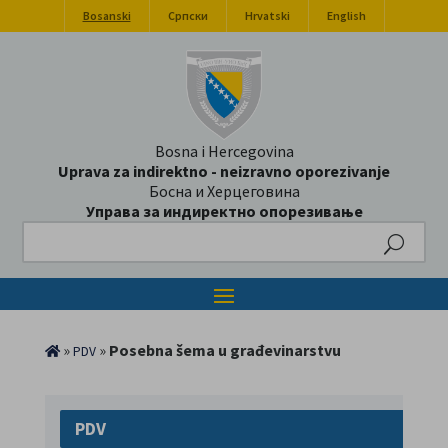
Bosanski
Српски
Hrvatski
English
Bosna i Hercegovina
Uprava za indirektno - neizravno oporezivanje
Босна и Херцеговина
Управа за индиректно опорезивање
Search
»
»
Posebna šema u građevinarstvu
PDV
PDV