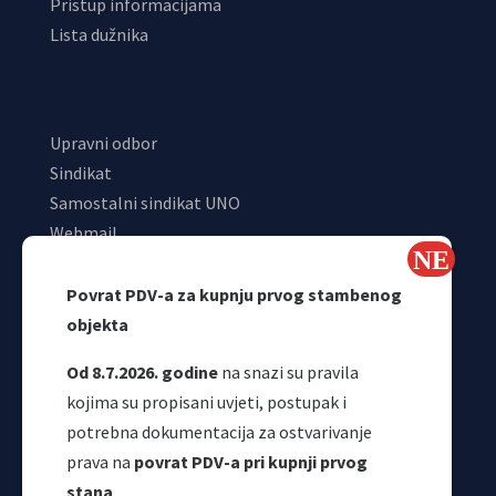
Pristup informacijama
Lista dužnika
Upravni odbor
Sindikat
Samostalni sindikat UNO
Webmail
Odjeljenje za makroekonomsku analizu
Povrat PDV-a za kupnju prvog stambenog
objekta
Od 8.7.2026. godine
na snazi su pravila
kojima su propisani uvjeti, postupak i
potrebna dokumentacija za ostvarivanje
prava na
povrat PDV-a pri kupnji prvog
stana
.