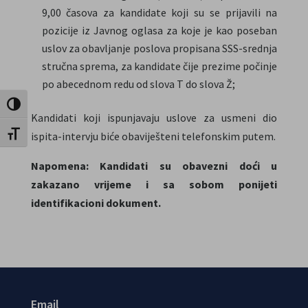
9,00 časova za kandidate koji su se prijavili na
pozicije iz Javnog oglasa za koje je kao poseban
uslov za obavljanje poslova propisana SSS-srednja
stručna sprema, za kandidate čije prezime počinje
po abecednom redu od slova T do slova Ž;
Uključi / isključi visoki kontrast
Kandidati koji ispunjavaju uslove za usmeni dio
Uključi / isključi veličinu fonta
ispita-intervju biće obaviješteni telefonskim putem.
Napomena: Kandidati su obavezni doći u
zakazano vrijeme i sa sobom ponijeti
identifikacioni dokument.
Email