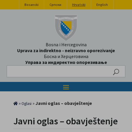
Bosanski
Српски
Hrvatski
English
Bosna i Hercegovina
Uprava za indirektno - neizravno oporezivanje
Босна и Херцеговина
Управа за индиректно опорезивање
Search
»
»
Javni oglas – obavještenje
Oglasi
Javni oglas – obavještenje