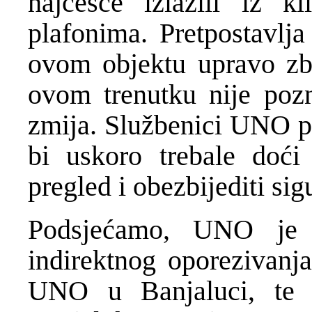
najčešće izlazili iz k
plafonima. Pretpostavlja
ovom objektu upravo zbo
ovom trenutku nije pozn
zmija. Službenici UNO po
bi uskoro trebale doći 
pregled i obezbijediti sigu
Podsjećamo, UNO je
indirektnog oporezivanj
UNO u Banjaluci, te u