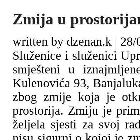
Zmija u prostorij
written by dzenan.k
|
28/
Služenice i služenici Up
smješteni u iznajmljen
Kulenovića 93, Banjaluka
zbog zmije koja je otk
prostorija. Zmiju je prim
željela sjesti za svoj r
nisu sigurni o kojoj je zm