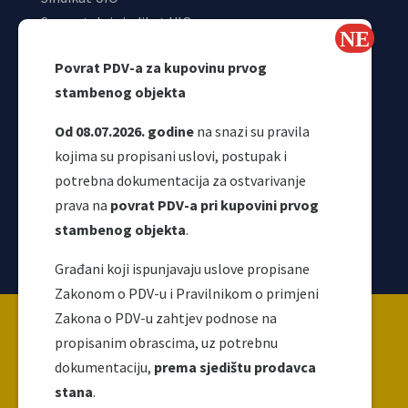
Samostalni sindikat UIO
Webmail
Povrat PDV-a za kupovinu prvog
Odjeljenje za makroekonomsku analizu
stambenog objekta
Od 08.07.2026. godine
na snazi su pravila
kojima su propisani uslovi, postupak i
potrebna dokumentacija za ostvarivanje
prava na
povrat PDV-a pri kupovini prvog
stambenog objekta
.
Korisni linkovi
Građani koji ispunjavaju uslove propisane
Zakonom o PDV-u i Pravilnikom o primjeni
Copyright ©2026 Uprava za indirektno / neizravno
Zakona o PDV-u zahtjev podnose na
oporezivanje BiH
propisanim obrascima, uz potrebnu
dokumentaciju,
prema sjedištu prodavca
stana
.
Ova web stranica napravljena je i održava se uz