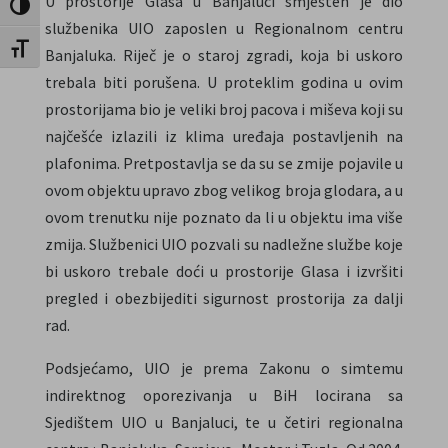
U prostorije Glasa u Banjaluci smješten je dio
Toggle High Contrast
službenika UIO zaposlen u Regionalnom centru
Toggle Font size
Banjaluka. Riječ je o staroj zgradi, koja bi uskoro
trebala biti porušena. U proteklim godina u ovim
prostorijama bio je veliki broj pacova i miševa koji su
najčešće izlazili iz klima uređaja postavljenih na
plafonima. Pretpostavlja se da su se zmije pojavile u
ovom objektu upravo zbog velikog broja glodara, a u
ovom trenutku nije poznato da li u objektu ima više
zmija. Službenici UIO pozvali su nadležne službe koje
bi uskoro trebale doći u prostorije Glasa i izvršiti
pregled i obezbijediti sigurnost prostorija za dalji
rad.
Podsjećamo, UIO je prema Zakonu o simtemu
indirektnog oporezivanja u BiH locirana sa
Sjedištem UIO u Banjaluci, te u četiri regionalna