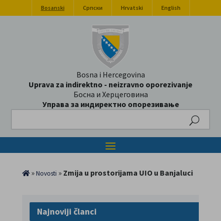
Bosanski
Српски
Hrvatski
English
Bosna i Hercegovina
Uprava za indirektno - neizravno oporezivanje
Босна и Херцеговина
Управа за индиректно опорезивање
Search
»
»
Zmija u prostorijama UIO u Banjaluci
Novosti
Najnoviji članci