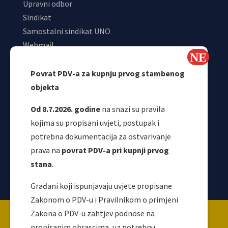
Upravni odbor
Sindikat
Samostalni sindikat UNO
Webmail
Odjeljenje za makroekonomsku analizu
Povrat PDV-a za kupnju prvog stambenog
objekta
Od 8.7.2026. godine
na snazi su pravila
kojima su propisani uvjeti, postupak i
potrebna dokumentacija za ostvarivanje
prava na
povrat PDV-a pri kupnji prvog
stana
.
Korisni linkovi
Građani koji ispunjavaju uvjete propisane
Zakonom o PDV-u i Pravilnikom o primjeni
Copyright ©2026 Uprava za indirektno / neizravno
Zakona o PDV-u zahtjev podnose na
oporezivanje BiH
propisanim obrascima, uz potrebnu