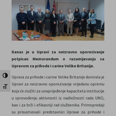
Danas je u Upravi za neizravno oporezivanje
potpisan Memorandum o razumijevanju sa
Upravom za prihode i carine Velike Britanije.
Uključi / isključi visoki kontrast
Uprava za prihode i carine Velike Britanije donirala je
Upravi za neizravno oporezivanje vrijedanu opremu
Uključi / isključi veličinu fonta
koja će služiti za unaprijeđenje kapaciteta institucije
u sprovođenju aktivnosti iz nadležnosti rada UNO,
kao i za brži i efikasniji rad službenika. Primopredaji
su prisustvovali predstavnici Uprave za prihode i