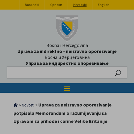
Bosanski
Српски
Hrvatski
English
Bosna i Hercegovina
Uprava za indirektno - neizravno oporezivanje
Босна и Херцеговина
Управа за индиректно опорезивање
Search
»
»
Uprava za neizravno oporezivanje
Novosti
potpisala Memorandum o razumijevanju sa
Upravom za prihode i carine Velike Britanije