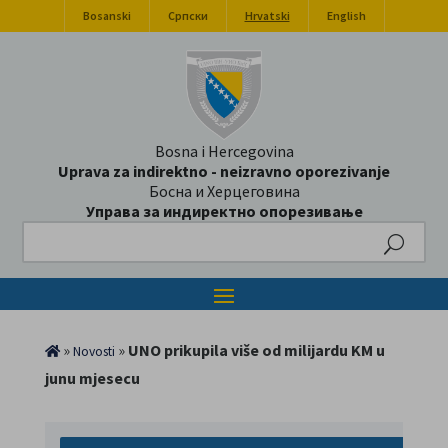
Bosanski
Српски
Hrvatski
English
Bosna i Hercegovina
Uprava za indirektno - neizravno oporezivanje
Босна и Херцеговина
Управа за индиректно опорезивање
Search
»
»
UNO prikupila više od milijardu KM u
Novosti
junu mjesecu