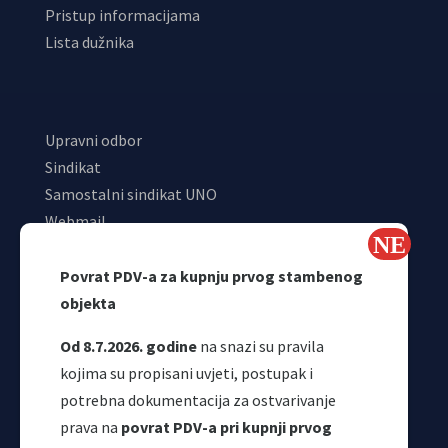
Pristup informacijama
Lista dužnika
Upravni odbor
Sindikat
Samostalni sindikat UNO
Webmail
Odjeljenje za makroekonomsku analizu
Povrat PDV-a za kupnju prvog stambenog
objekta
Od 8.7.2026. godine
na snazi su pravila
kojima su propisani uvjeti, postupak i
potrebna dokumentacija za ostvarivanje
prava na
povrat PDV-a pri kupnji prvog