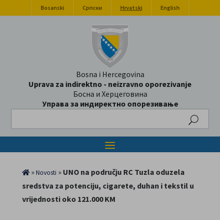
Bosanski
Српски
Hrvatski
English
Bosna i Hercegovina
Uprava za indirektno - neizravno oporezivanje
Босна и Херцеговина
Управа за индиректно опорезивање
Search
»
»
UNO na području RC Tuzla oduzela
Novosti
sredstva za potenciju, cigarete, duhan i tekstil u
vrijednosti oko 121.000 KM