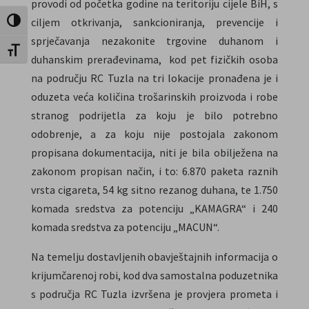
provodi od početka godine na teritoriju cijele BiH, s
ciljem otkrivanja, sankcioniranja, prevencije i
Uključi / isključi visoki kontrast
sprječavanja nezakonite trgovine duhanom i
Uključi / isključi veličinu fonta
duhanskim prerađevinama, kod pet fizičkih osoba
na području RC Tuzla na tri lokacije pronađena je i
oduzeta veća količina trošarinskih proizvoda i robe
stranog podrijetla za koju je bilo potrebno
odobrenje, a za koju nije postojala zakonom
propisana dokumentacija, niti je bila obilježena na
zakonom propisan način, i to: 6.870 paketa raznih
vrsta cigareta, 54 kg sitno rezanog duhana, te 1.750
komada sredstva za potenciju „KAMAGRA“ i 240
komada sredstva za potenciju „MACUN“.
Na temelju dostavljenih obavještajnih informacija o
krijumčarenoj robi, kod dva samostalna poduzetnika
s područja RC Tuzla izvršena je provjera prometa i