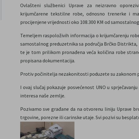
Ovlašteni službenici Uprave za neizravno oporez
krijumčarene tekstilne robe, odnosno trenerke i maj
procijenjene vrijednosti oko 108.300 KM od samostalnog
Temeljem raspoloživih informacija o krijumčarenju robe 
samostalnog preduzetnika sa područja Brčko Distrikta, i
te je tom prilikom pronađena veća količina robe stran
propisana dokumentacija.
Protiv počinitelja nezakonitosti poduzete su zakonom p
I ovaj slučaj pokazuje posvećenost UNO u sprječavanju 
interesa naše zemlje.
Pozivamo sve građane da na otvorenu liniju Uprave broj
trgovine, porezne ili carinske utaje. Svi pozivi su bespla