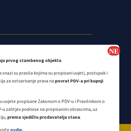
nju prvog stambenog objekta
 snazi su pravila kojima su propisani uvjeti, postupak i
a za ostvarivanje prava na
povrat PDV-a pri kupnji
Korisni linkovi
aju uvjete propisane Zakonom o PDV-u i Pravilnikom o
V-u zahtjev podnose na propisanim obrascima, uz
iju,
prema sjedištu prodavatelja stana
.
ravljena je i održava se uz finansijsku podršku
iknite
ovdje.