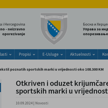
a i Hercegovina
Босна и Херце
tno - neizravno
Управа за ин
oporezivanje
опорезивање
lasti
Propisi
E-Usluge
Aktuelnosti
Ko
ekstil poznatih sportskih marki u vrijednosti oko 108.300 KM
Otkriven i oduzet krijumčare
sportskih marki u vrijednos
10.09.2024
|
Novosti