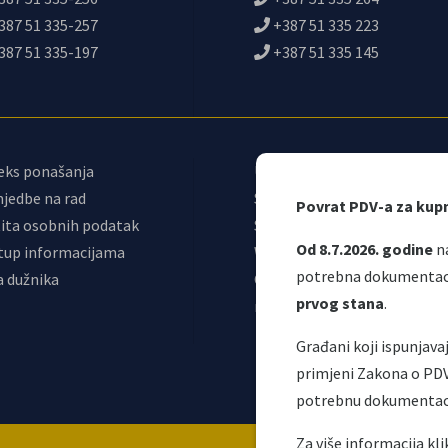
387 51 335-257
+387 51 335 223
387 51 335-197
+387 51 335 145
eks ponašanja
Upravni odbor
jedbe na rad
Sindikat
Povrat PDV-a za kup
ita osobnih podatak
Samostalni sindikat UNO
Od 8.7.2026. godine
na
tup informacijama
Webmail
potrebna dokumentacij
a dužnika
Odjeljenje za
prvog stana
.
makroekonomsku analizu
Građani koji ispunjav
primjeni Zakona o PD
potrebnu dokumentac
Ova web stranica nap
Za više informacija kl