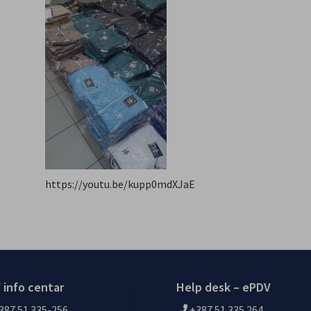
https://youtu.be/kupp0mdXJaE
 info centar
Help desk – ePDV
387 51 335-256
+387 51 335 264