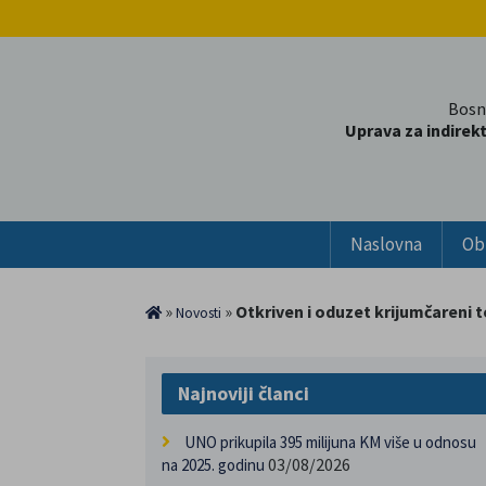
Bosn
Uprava za indirek
Naslovna
Ob
»
»
Otkriven i oduzet krijumčareni t
Novosti
Najnoviji članci
UNO prikupila 395 milijuna KM više u odnosu
03/08/2026
na 2025. godinu