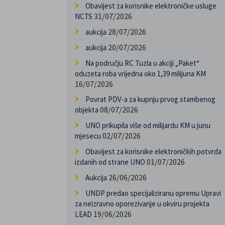
Obavijest za korisnike elektroničke usluge
31/07/2026
NCTS
28/07/2026
aukcija
20/07/2026
aukcija
Na području RC Tuzla u akciji „Paket“
oduzeta roba vrijedna oko 1,39 milijuna KM
16/07/2026
Povrat PDV-a za kupnju prvog stambenog
08/07/2026
objekta
UNO prikupila više od milijardu KM u junu
02/07/2026
mjesecu
Obavijest za korisnike elektroničkih potvrda
01/07/2026
izdanih od strane UNO
26/06/2026
Aukcija
UNDP predao specijaliziranu opremu Upravi
za neizravno oporezivanje u okviru projekta
19/06/2026
LEAD