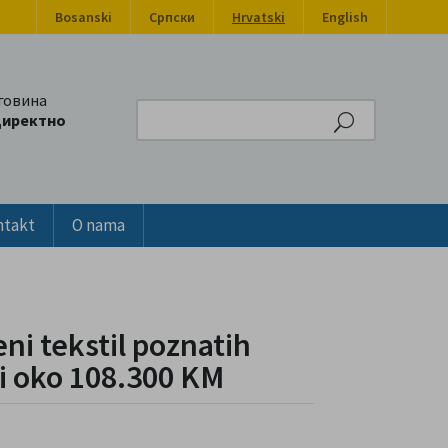
Bosanski
Српски
Hrvatski
English
говина
Search
директно
ntakt
O nama
ni tekstil poznatih
ti oko 108.300 KM