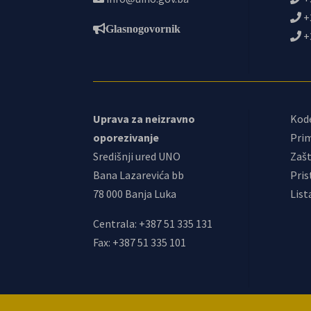
+
Glasnogovornik
+
Uprava za neizravno
Kod
oporezivanje
Prim
Središnji ured UNO
Zašt
Bana Lazarevića bb
Pris
78 000 Banja Luka
List
Centrala: +387 51 335 131
Fax: +387 51 335 101