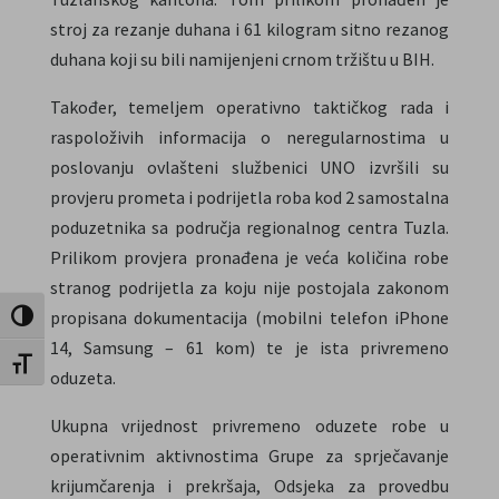
stroj za rezanje duhana i 61 kilogram sitno rezanog
duhana koji su bili namijenjeni crnom tržištu u BIH.
Također, temeljem operativno taktičkog rada i
raspoloživih informacija o neregularnostima u
poslovanju ovlašteni službenici UNO izvršili su
provjeru prometa i podrijetla roba kod 2 samostalna
poduzetnika sa područja regionalnog centra Tuzla.
Prilikom provjera pronađena je veća količina robe
stranog podrijetla za koju nije postojala zakonom
propisana dokumentacija (mobilni telefon iPhone
Uključi / isključi visoki kontrast
14, Samsung – 61 kom) te je ista privremeno
Uključi / isključi veličinu fonta
oduzeta.
Ukupna vrijednost privremeno oduzete robe u
operativnim aktivnostima Grupe za sprječavanje
krijumčarenja i prekršaja, Odsjeka za provedbu