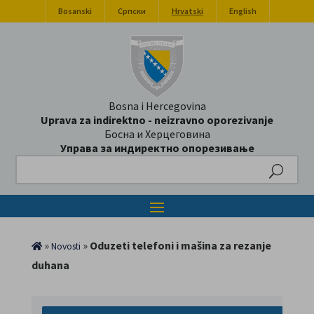
Bosanski
Српски
Hrvatski
English
Bosna i Hercegovina
Uprava za indirektno - neizravno oporezivanje
Босна и Херцеговина
Управа за индиректно опорезивање
Search
»
»
Oduzeti telefoni i mašina za rezanje
Novosti
duhana