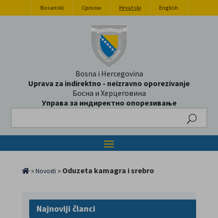
Bosanski
Српски
Hrvatski
English
Bosna i Hercegovina
Uprava za indirektno - neizravno oporezivanje
Босна и Херцеговина
Управа за индиректно опорезивање
Search
»
»
Oduzeta kamagra i srebro
Novosti
Najnoviji članci