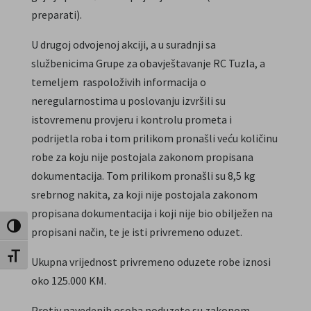
preparati).
U drugoj odvojenoj akciji, a u suradnji sa
službenicima Grupe za obavještavanje RC Tuzla, a
temeljem raspoloživih informacija o
neregularnostima u poslovanju izvršili su
istovremenu provjeru i kontrolu prometa i
podrijetla roba i tom prilikom pronašli veću količinu
robe za koju nije postojala zakonom propisana
dokumentacija. Tom prilikom pronašli su 8,5 kg
srebrnog nakita, za koji nije postojala zakonom
propisana dokumentacija i koji nije bio obilježen na
Uključi / isključi visoki kontrast
propisani način, te je isti privremeno oduzet.
Uključi / isključi veličinu fonta
Ukupna vrijednost privremeno oduzete robe iznosi
oko 125.000 KM.
Protiv navedenih osoba poduzete su zakonom