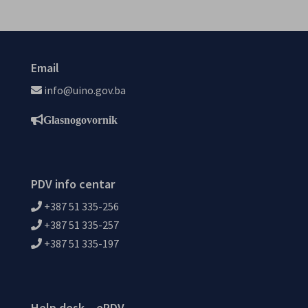
Email
info@uino.gov.ba
Glasnogovornik
PDV info centar
+387 51 335-256
+387 51 335-257
+387 51 335-197
Help desk – ePDV