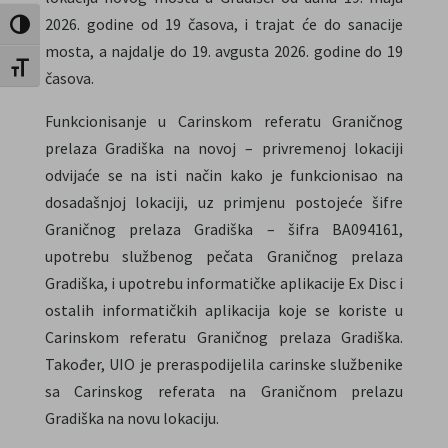
2026. godine od 19 časova, i trajat će do sanacije
Uključi / isključi visoki kontrast
mosta, a najdalje do 19. avgusta 2026. godine do 19
Uključi / isključi veličinu fonta
časova.
Funkcionisanje u Carinskom referatu Graničnog
prelaza Gradiška na novoj – privremenoj lokaciji
odvijaće se na isti način kako je funkcionisao na
dosadašnjoj lokaciji, uz primjenu postojeće šifre
Graničnog prelaza Gradiška – šifra BA094161,
upotrebu službenog pečata Graničnog prelaza
Gradiška, i upotrebu informatičke aplikacije Ex Disc i
ostalih informatičkih aplikacija koje se koriste u
Carinskom referatu Graničnog prelaza Gradiška.
Također, UIO je preraspodijelila carinske službenike
sa Carinskog referata na Graničnom prelazu
Gradiška na novu lokaciju.