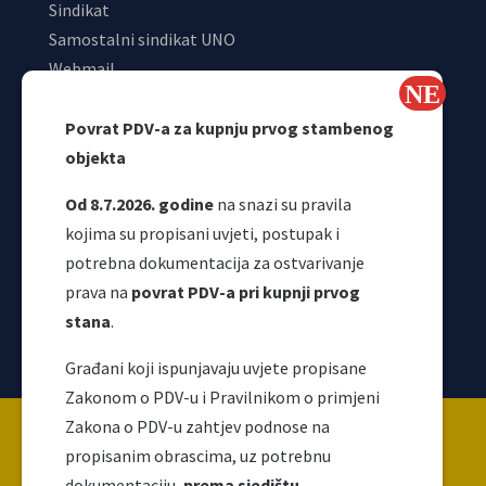
Sindikat
Samostalni sindikat UNO
Webmail
Odjeljenje za makroekonomsku analizu
Povrat PDV-a za kupnju prvog stambenog
objekta
Od 8.7.2026. godine
na snazi su pravila
kojima su propisani uvjeti, postupak i
potrebna dokumentacija za ostvarivanje
prava na
povrat PDV-a pri kupnji prvog
stana
.
Korisni linkovi
Građani koji ispunjavaju uvjete propisane
Zakonom o PDV-u i Pravilnikom o primjeni
Copyright ©2026 Uprava za indirektno / neizravno
Zakona o PDV-u zahtjev podnose na
oporezivanje BiH
propisanim obrascima, uz potrebnu
dokumentaciju,
prema sjedištu