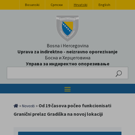
Bosanski
Српски
Hrvatski
English
Bosna i Hercegovina
Uprava za indirektno - neizravno oporezivanje
Босна и Херцеговина
Управа за индиректно опорезивање
Search
»
»
Od 19 časova počeo funkcionisati
Novosti
Granični prelaz Gradiška na novoj lokaciji