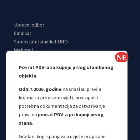
Upravni odbor
Sindikat
Samostalni sindikat UNO
Webmail
Odjeljenje za makroekonomsku analizu
Povrat PDV-a za kupnju prvog stambenog
objekta
Od 8.7.2026. godine
na snazi su pravila
kojima su propisani uvjeti, postupak i
potrebna dokumentacija za ostvarivanje
prava na
povrat PDV-a pri kupnji prvog
stana
.
Korisni linkovi
Građani koji ispunjavaju uvjete propisane