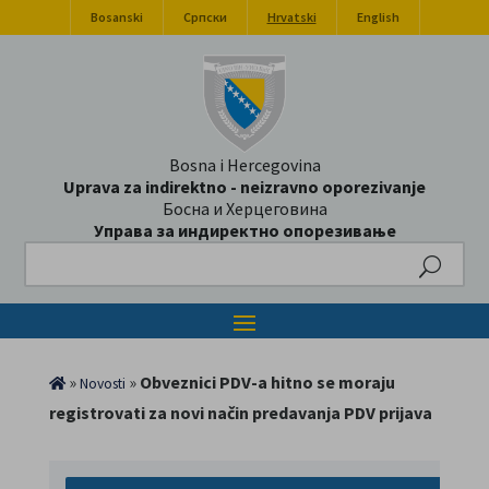
Bosanski
Српски
Hrvatski
English
Bosna i Hercegovina
Uprava za indirektno - neizravno oporezivanje
Босна и Херцеговина
Управа за индиректно опорезивање
Search
»
»
Obveznici PDV-a hitno se moraju
Novosti
registrovati za novi način predavanja PDV prijava