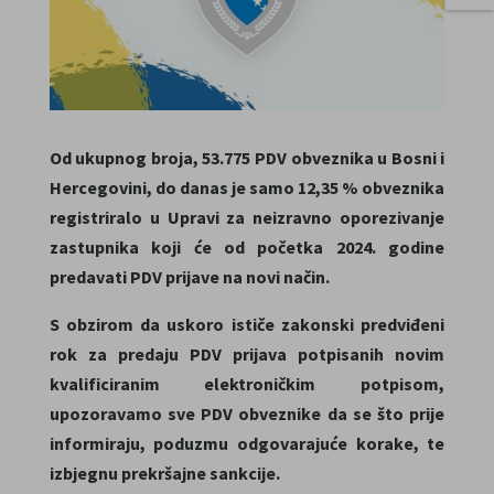
Od ukupnog broja, 53.775 PDV obveznika u Bosni i
Hercegovini, do danas je samo 12,35 % obveznika
registriralo u Upravi za neizravno oporezivanje
zastupnika koji će od početka 2024. godine
predavati PDV prijave na novi način.
S obzirom da uskoro ističe zakonski predviđeni
rok za predaju PDV prijava potpisanih novim
kvalificiranim elektroničkim potpisom,
upozoravamo sve PDV obveznike da se što prije
informiraju, poduzmu odgovarajuće korake, te
izbjegnu prek
ršajne sankcije.