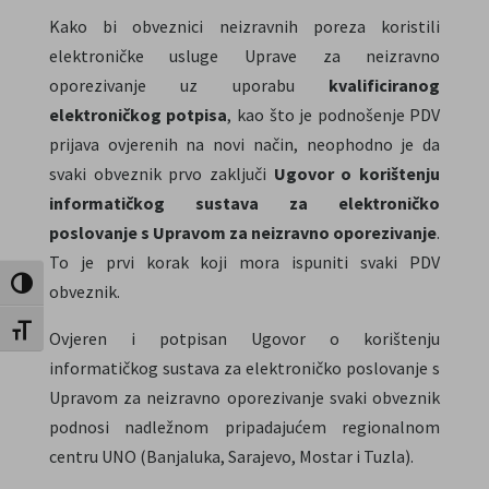
Kako bi obveznici neizravnih poreza koristili
elektroničke usluge Uprave za neizravno
oporezivanje uz uporabu
kvalificiranog
elektroničkog potpisa
, kao što je podnošenje PDV
prijava ovjerenih na novi način, neophodno je da
svaki obveznik prvo zaključi
Ugovor o korištenju
informatičkog sustava za elektroničko
poslovanje s Upravom za neizravno oporezivanje
.
To je prvi korak koji mora ispuniti svaki PDV
Uključi / isključi visoki kontrast
obveznik.
Uključi / isključi veličinu fonta
Ovjeren i potpisan Ugovor o korištenju
informatičkog sustava za elektroničko poslovanje s
Upravom za neizravno oporezivanje svaki obveznik
podnosi nadležnom pripadajućem regionalnom
centru UNO (Banjaluka, Sarajevo, Mostar i Tuzla).