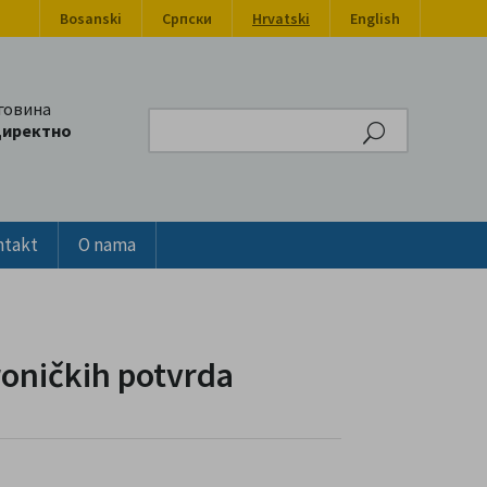
Bosanski
Српски
Hrvatski
English
говина
Search
директно
ntakt
O nama
roničkih potvrda