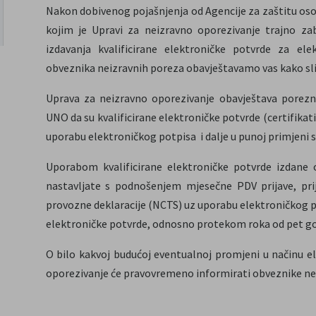
Nakon dobivenog pojašnjenja od Agencije za zaštitu os
kojim je Upravi za neizravno oporezivanje trajno z
izdavanja kvalificirane elektroničke potvrde za elek
obveznika neizravnih poreza obavještavamo vas kako slij
Uprava za neizravno oporezivanje obavještava porezne
UNO da su kvalificirane elektroničke potvrde (certifikat
uporabu elektroničkog potpisa i dalje u punoj primjeni s
Uporabom kvalificirane elektroničke potvrde izdane 
nastavljate s podnošenjem mjesečne PDV prijave, pri
provozne deklaracije (NCTS) uz uporabu elektroničkog pot
elektroničke potvrde, odnosno protekom roka od pet god
O bilo kakvoj budućoj eventualnoj promjeni u načinu e
oporezivanje će pravovremeno informirati obveznike ne