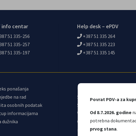
 info centar
Help desk – ePDV
387 51 335-256
+387 51 335 264
387 51 335-257
+387 51 335 223
387 51 335-197
+387 51 335 145
eks ponašanja
Upravni odbor
jedbe na rad
Sindikat
Povrat PDV-a za kup
ita osobnih podatak
Samostalni sindikat UNO
Od 8.7.2026. godine
na
tup informacijama
Webmail
potrebna dokumentacij
a dužnika
Odjeljenje za
prvog stana
.
makroekonomsku analizu