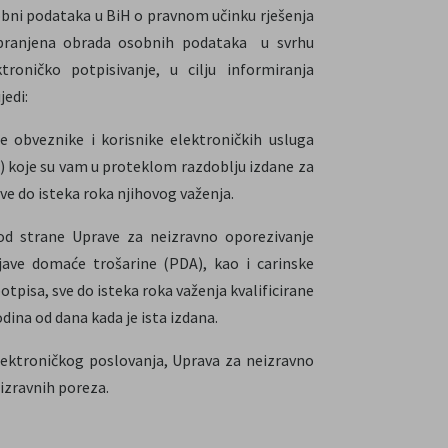
obni podataka u BiH o pravnom učinku rješenja
abranjena obrada osobnih podataka u svrhu
troničko potpisivanje, u cilju informiranja
edi:
 obveznike i korisnike elektroničkih usluga
i) koje su vam u proteklom razdoblju izdane za
ve do isteka roka njihovog važenja.
od strane Uprave za neizravno oporezivanje
jave domaće trošarine (PDA), kao i carinske
pisa, sve do isteka roka važenja kvalificirane
ina od dana kada je ista izdana.
lektroničkog poslovanja, Uprava za neizravno
izravnih poreza.