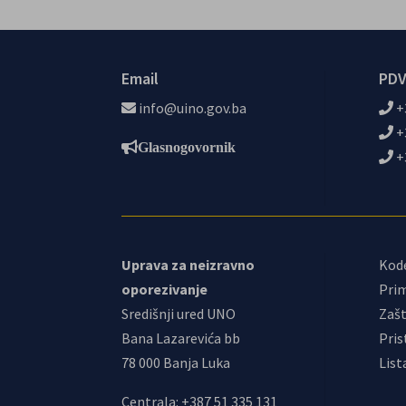
Email
PDV
info@uino.gov.ba
+
+
Glasnogovornik
+
Uprava za neizravno
Kod
oporezivanje
Prim
Središnji ured UNO
Zašt
Bana Lazarevića bb
Pris
78 000 Banja Luka
List
Centrala: +387 51 335 131