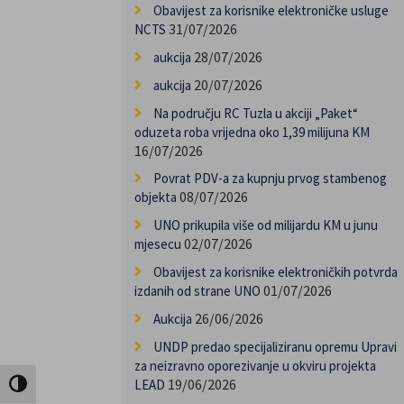
Obavijest za korisnike elektroničke usluge
31/07/2026
NCTS
28/07/2026
aukcija
20/07/2026
aukcija
Na području RC Tuzla u akciji „Paket“
oduzeta roba vrijedna oko 1,39 milijuna KM
16/07/2026
Povrat PDV-a za kupnju prvog stambenog
08/07/2026
objekta
UNO prikupila više od milijardu KM u junu
02/07/2026
mjesecu
Obavijest za korisnike elektroničkih potvrda
01/07/2026
izdanih od strane UNO
26/06/2026
Aukcija
UNDP predao specijaliziranu opremu Upravi
za neizravno oporezivanje u okviru projekta
19/06/2026
LEAD
Uključi / isključi visoki kontrast