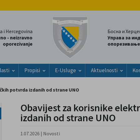
a i Hercegovina
Босна и Херце
tno - neizravno
Управа за ин
oporezivanje
опорезивање
lasti
Propisi
E-Usluge
Aktuelnosti
Ko
ičkih potvrda izdanih od strane UNO
Obavijest za korisnike elekt
izdanih od strane UNO
1.07.2026
|
Novosti