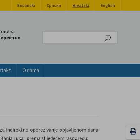
Bosanski
Српски
Hrvatski
English
говина
Search
директно
ntakt
O nama
za indirektno oporezivanje objavljenom dana
a, Banja Luka, prema slijedećem rasporedu: