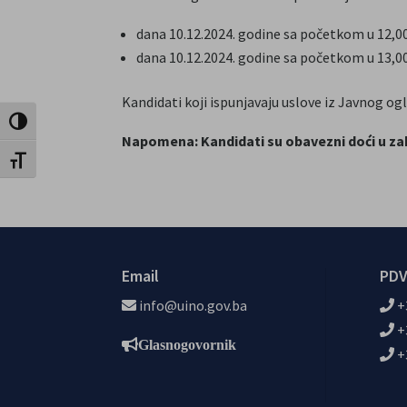
dana 10.12.2024. godine sa početkom u 12,00
dana 10.12.2024. godine sa početkom u 13,00
Kandidati koji ispunjavaju uslove iz Javnog og
Uključi / isključi visoki kontrast
Napomena: Kandidati su obavezni doći u zak
Uključi / isključi veličinu fonta
Email
PDV
info@uino.gov.ba
+
+
Glasnogovornik
+