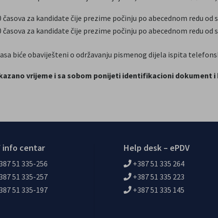
 časova za kandidate čije prezime počinju po abecednom redu od sl
 časova za kandidate čije prezime počinju po abecednom redu od s
lasa biće obaviješteni o održavanju pismenog dijela ispita telefo
azano vrijeme i sa sobom ponijeti identifikacioni dokument i
 info centar
Help desk – ePDV
387 51 335-256
+387 51 335 264
387 51 335-257
+387 51 335 223
387 51 335-197
+387 51 335 145