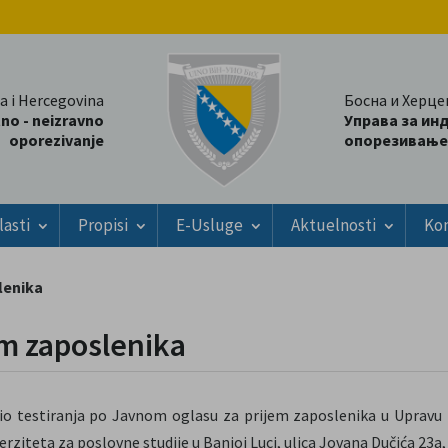
a i Hercegovina
Босна и Херце
tno - neizravno
Управа за ин
oporezivanje
опорезивање
lasti
Propisi
E-Usluge
Aktuelnosti
Ko
lenika
em zaposlenika
io testiranja po Javnom oglasu za prijem zaposlenika u Upravu 
erziteta za poslovne studije u Banjoj Luci, ulica Jovana Dučića 23