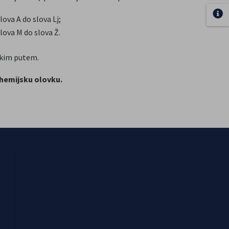
ova A do slova Lj;
lova M do slova Ž.
nskim putem.
 hemijsku olovku.