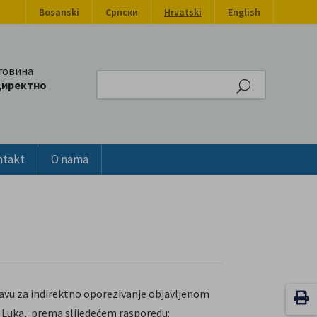
Bosanski
Српски
Hrvatski
English
говина
Search
директно
ntakt
O nama
ravu za indirektno oporezivanje objavljenom
ja Luka, prema slijedećem rasporedu: