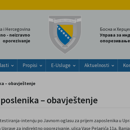
a i Hercegovina
Босна и Херце
tno - neizravno
Управа за ин
oporezivanje
опорезивање
lasti
Propisi
E-Usluge
Aktuelnosti
Ko
ka – obavještenje
aposlenika – obavještenje
testiranja-intervju po Javnom oglasu za prijem zaposlenika u Up
a Uprave za indirektno oporezivanje, ulica Vase Pelagića 11a, Ban