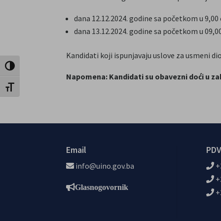
dana 12.12.2024. godine sa početkom u 9,00 
dana 13.12.2024. godine sa početkom u 09,00
Kandidati koji ispunjavaju uslove za usmeni di
Uključi / isključi visoki kontrast
Napomena: Kandidati su obavezni doći u zak
Uključi / isključi veličinu fonta
Email
PDV
info@uino.gov.ba
+
+
Glasnogovornik
+