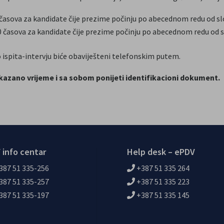
časova za kandidate čije prezime počinju po abecednom redu od slo
 časova za kandidate čije prezime počinju po abecednom redu od s
o ispita-intervju biće obaviješteni telefonskim putem.
azano vrijeme i sa sobom ponijeti identifikacioni dokument.
 info centar
Help desk – ePDV
387 51 335-256
+387 51 335 264
387 51 335-257
+387 51 335 223
387 51 335-197
+387 51 335 145