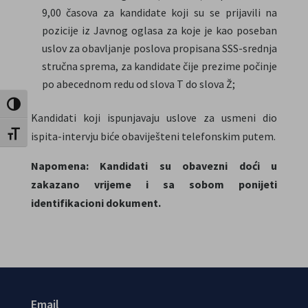
9,00 časova za kandidate koji su se prijavili na
pozicije iz Javnog oglasa za koje je kao poseban
uslov za obavljanje poslova propisana SSS-srednja
stručna sprema, za kandidate čije prezime počinje
po abecednom redu od slova T do slova Ž;
Uključi / isključi visoki kontrast
Kandidati koji ispunjavaju uslove za usmeni dio
Uključi / isključi veličinu fonta
ispita-intervju biće obaviješteni telefonskim putem.
Napomena: Kandidati su obavezni doći u
zakazano vrijeme i sa sobom ponijeti
identifikacioni dokument.
Email