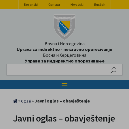
Bosanski
Српски
Hrvatski
English
Bosna i Hercegovina
Uprava za indirektno - neizravno oporezivanje
Босна и Херцеговина
Управа за индиректно опорезивање
Search
»
»
Javni oglas – obavještenje
Oglasi
Javni oglas – obavještenje