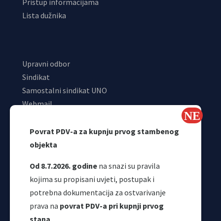
Pristup informacijama
Lista dužnika
Upravni odbor
Sindikat
Samostalni sindikat UNO
Webmail
Odjeljenje za makroekonomsku analizu
Povrat PDV-a za kupnju prvog stambenog
objekta
Od 8.7.2026. godine
na snazi su pravila
kojima su propisani uvjeti, postupak i
potrebna dokumentacija za ostvarivanje
prava na
povrat PDV-a pri kupnji prvog
stana
.