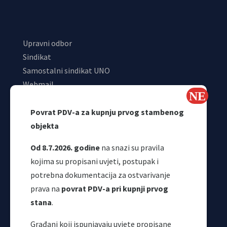
Upravni odbor
Sindikat
Samostalni sindikat UNO
Webmail
Odjeljenje za makroekonomsku analizu
Povrat PDV-a za kupnju prvog stambenog
objekta
Od 8.7.2026. godine
na snazi su pravila
kojima su propisani uvjeti, postupak i
potrebna dokumentacija za ostvarivanje
prava na
povrat PDV-a pri kupnji prvog
stana
.
Korisni linkovi
Građani koji ispunjavaju uvjete propisane