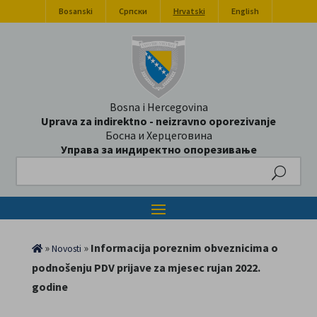
Bosanski
Српски
Hrvatski
English
Bosna i Hercegovina
Uprava za indirektno - neizravno oporezivanje
Босна и Херцеговина
Управа за индиректно опорезивање
Search
»
»
Informacija poreznim obveznicima o
Novosti
podnošenju PDV prijave za mjesec rujan 2022.
godine