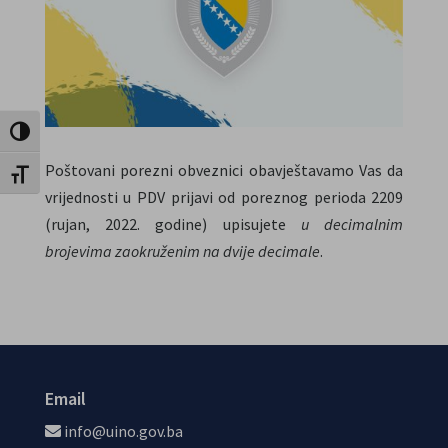
Uključi / isključi visoki kontrast
Poštovani porezni obveznici obavještavamo Vas da
Uključi / isključi veličinu fonta
vrijednosti u PDV prijavi od poreznog perioda 2209
(rujan, 2022. godine) upisujete
u decimalnim
brojevima zaokruženim na dvije decimale
.
Email
info@uino.gov.ba