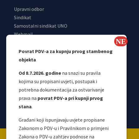
Upravni odbor
Sindikat
Samostalni sindikat UNO
Webmail
Odjeljenje za makroekonomsku analizu
Povrat PDV-a za kupnju prvog stambenog
objekta
Od 8.7.2026. godine
na snazi su pravila
kojima su propisani uvjeti, postupak i
potrebna dokumentacija za ostvarivanje
prava na
povrat PDV-a pri kupnji prvog
stana
.
Korisni linkovi
Građani koji ispunjavaju uvjete propisane
Zakonom o PDV-u i Pravilnikom o primjeni
Copyright ©2026 Uprava za indirektno / neizravno
Zakona o PDV-u zahtjev podnose na