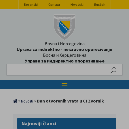
Bosanski
Српски
Hrvatski
English
Bosna i Hercegovina
Uprava za indirektno - neizravno oporezivanje
Босна и Херцеговина
Управа за индиректно опорезивање
Search
»
»
Dan otvorenih vrata u CI Zvornik
Novosti
Najnoviji članci