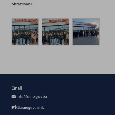
obrazovanju.
Email
info@uino.gov.ba
Glasnogovornik