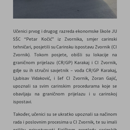
Učenici prvog i drugog razreda ekonomske škole JU
SŠC “Petar Kočić” iz Zvornika, smjer carinski
tehničari, posjetili su Carinsku ispostavu Zvornik (CI
Zvornik). Tokom posjete, obišli su lokacije na
graničnom prijelazu (CR/GP) Karakaj i CI Zvornik,
gdje su ih stručni savjetnik – vođa CR/GP Karakaj,
Ljubisav Vidaković, i šef CI Zvornik, Zoran Gajić,
upoznali sa svim carinskim procedurama koje se
obavljaju na graničnom prijelazu i u carinskoj
ispostavi.
Također, učenici su se ukratko upoznali sa načinom
rada i poslovnim procesima u CI Zvornik, te su imali
priliku prisustvovati fizičkom pregledu carinskih