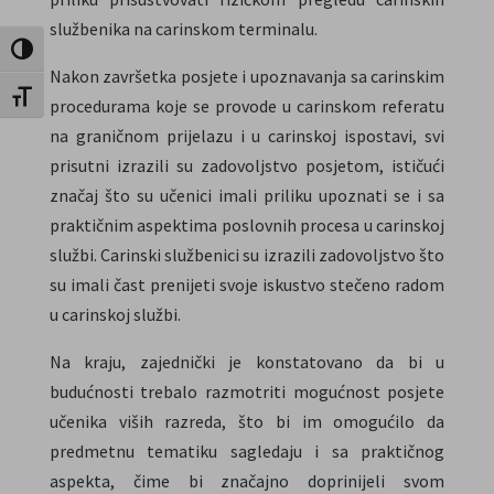
službenika na carinskom terminalu.
Uključi / isključi visoki kontrast
Nakon završetka posjete i upoznavanja sa carinskim
Uključi / isključi veličinu fonta
procedurama koje se provode u carinskom referatu
na graničnom prijelazu i u carinskoj ispostavi, svi
prisutni izrazili su zadovoljstvo posjetom, ističući
značaj što su učenici imali priliku upoznati se i sa
praktičnim aspektima poslovnih procesa u carinskoj
službi. Carinski službenici su izrazili zadovoljstvo što
su imali čast prenijeti svoje iskustvo stečeno radom
u carinskoj službi.
Na kraju, zajednički je konstatovano da bi u
budućnosti trebalo razmotriti mogućnost posjete
učenika viših razreda, što bi im omogućilo da
predmetnu tematiku sagledaju i sa praktičnog
aspekta, čime bi značajno doprinijeli svom