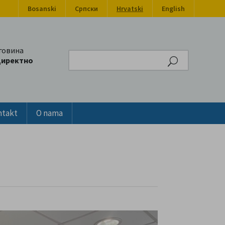
Bosanski
Српски
Hrvatski
English
говина
Search
директно
ntakt
O nama