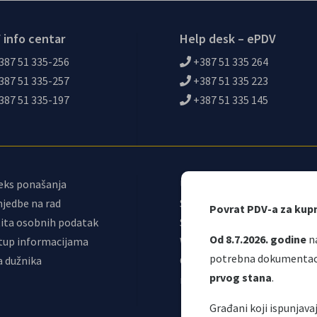
 info centar
Help desk – ePDV
387 51 335-256
+387 51 335 264
387 51 335-257
+387 51 335 223
387 51 335-197
+387 51 335 145
eks ponašanja
Upravni odbor
jedbe na rad
Sindikat
Povrat PDV-a za kup
ita osobnih podatak
Samostalni sindikat UNO
Od 8.7.2026. godine
na
tup informacijama
Webmail
potrebna dokumentacij
a dužnika
Odjeljenje za
prvog stana
.
makroekonomsku analizu
Građani koji ispunjav