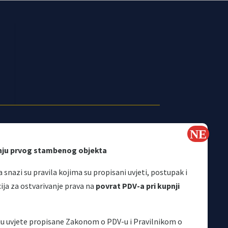
nju prvog stambenog objekta
 snazi su pravila kojima su propisani uvjeti, postupak i
a za ostvarivanje prava na
povrat PDV-a pri kupnji
Korisni linkovi
aju uvjete propisane Zakonom o PDV-u i Pravilnikom o