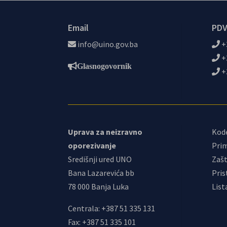
Email
PDV
info@uino.gov.ba
+
+
Glasnogovornik
+
Uprava za neizravno
Kod
oporezivanje
Prim
Središnji ured UNO
Zašt
Bana Lazarevića bb
Pris
78 000 Banja Luka
List
Centrala: +387 51 335 131
Fax: +387 51 335 101