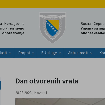
a i Hercegovina
Босна и Херце
tno - neizravno
Управа за ин
oporezivanje
опорезивање
lasti
Propisi
E-Usluge
Aktuelnosti
Ko
Dan otvorenih vrata
28.03.2023
|
Novosti