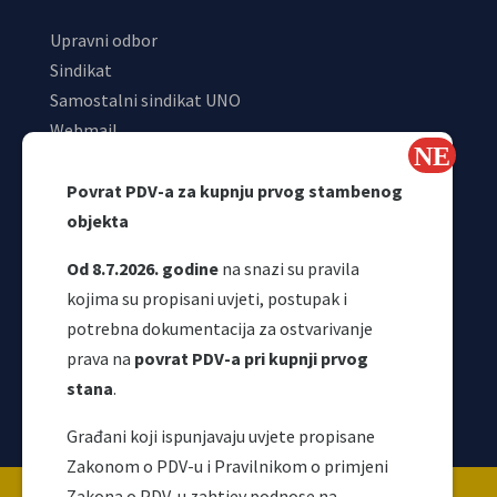
Upravni odbor
Sindikat
Samostalni sindikat UNO
Webmail
Odjeljenje za makroekonomsku analizu
Povrat PDV-a za kupnju prvog stambenog
objekta
Od 8.7.2026. godine
na snazi su pravila
kojima su propisani uvjeti, postupak i
potrebna dokumentacija za ostvarivanje
prava na
povrat PDV-a pri kupnji prvog
stana
.
Korisni linkovi
Građani koji ispunjavaju uvjete propisane
Zakonom o PDV-u i Pravilnikom o primjeni
Copyright ©2026 Uprava za indirektno / neizravno
Zakona o PDV-u zahtjev podnose na