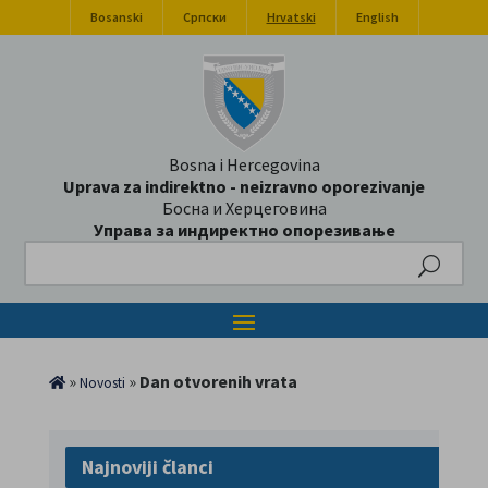
Bosanski
Српски
Hrvatski
English
Bosna i Hercegovina
Uprava za indirektno - neizravno oporezivanje
Босна и Херцеговина
Управа за индиректно опорезивање
Search
»
»
Dan otvorenih vrata
Novosti
Najnoviji članci