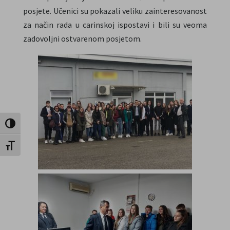
posjete. Učenici su pokazali veliku zainteresovanost
za način rada u carinskoj ispostavi i bili su veoma
zadovoljni ostvarenom posjetom.
Uključi / isključi visoki kontrast
Uključi / isključi veličinu fonta